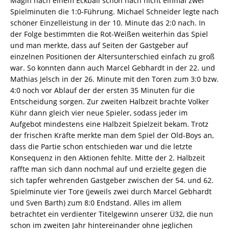
Magin nach einem Eckball schon nach nicht einmal zwei
Spielminuten die 1:0-Führung. Michael Schneider legte nach
schöner Einzelleistung in der 10. Minute das 2:0 nach. In
der Folge bestimmten die Rot-Weißen weiterhin das Spiel
und man merkte, dass auf Seiten der Gastgeber auf
einzelnen Positionen der Altersunterschied einfach zu groß
war. So konnten dann auch Marcel Gebhardt in der 22. und
Mathias Jelsch in der 26. Minute mit den Toren zum 3:0 bzw.
4:0 noch vor Ablauf der der ersten 35 Minuten für die
Entscheidung sorgen. Zur zweiten Halbzeit brachte Volker
Kühr dann gleich vier neue Spieler, sodass jeder im
Aufgebot mindestens eine Halbzeit Spielzeit bekam. Trotz
der frischen Kräfte merkte man dem Spiel der Old-Boys an,
dass die Partie schon entschieden war und die letzte
Konsequenz in den Aktionen fehlte. Mitte der 2. Halbzeit
raffte man sich dann nochmal auf und erzielte gegen die
sich tapfer wehrenden Gastgeber zwischen der 54. und 62.
Spielminute vier Tore (jeweils zwei durch Marcel Gebhardt
und Sven Barth) zum 8:0 Endstand. Alles im allem
betrachtet ein verdienter Titelgewinn unserer Ü32, die nun
schon im zweiten Jahr hintereinander ohne jeglichen