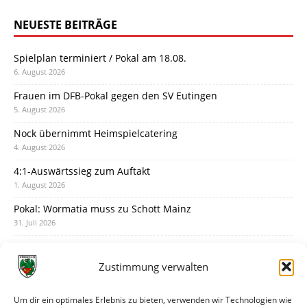
NEUESTE BEITRÄGE
Spielplan terminiert / Pokal am 18.08.
6. August 2026
Frauen im DFB-Pokal gegen den SV Eutingen
5. August 2026
Nock übernimmt Heimspielcatering
4. August 2026
4:1-Auswärtssieg zum Auftakt
1. August 2026
Pokal: Wormatia muss zu Schott Mainz
31. Juli 2026
Wormatia trauert um Jürgen Dinger
30. Juli 2026
Zustimmung verwalten
Deine Spielminute: 89+1
28. Juli 2026
Um dir ein optimales Erlebnis zu bieten, verwenden wir Technologien wie