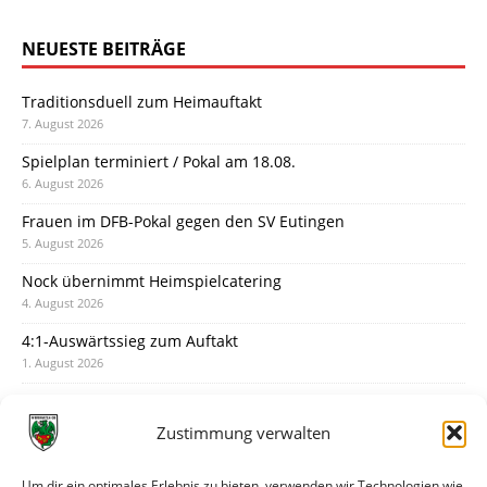
NEUESTE BEITRÄGE
Traditionsduell zum Heimauftakt
7. August 2026
Spielplan terminiert / Pokal am 18.08.
6. August 2026
Frauen im DFB-Pokal gegen den SV Eutingen
5. August 2026
Nock übernimmt Heimspielcatering
4. August 2026
4:1-Auswärtssieg zum Auftakt
1. August 2026
Pokal: Wormatia muss zu Schott Mainz
31. Juli 2026
Zustimmung verwalten
Wormatia trauert um Jürgen Dinger
30. Juli 2026
Um dir ein optimales Erlebnis zu bieten, verwenden wir Technologien wie