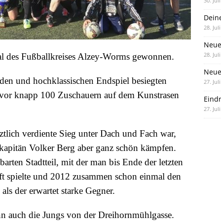
30. Jul
Dein
28. Jul
Neue
28. Jul
l des Fußballkreises Alzey-Worms gewonnen.
Neue 
den und hochklassischen Endspiel besiegten
27. Jul
vor knapp 100 Zuschauern auf dem Kunstrasen
Eind
27. Jul
ztlich verdiente Sieg unter Dach und Fach war,
apitän Volker Berg aber ganz schön kämpfen.
rten Stadtteil, mit der man bis Ende der letzten
ft spielte und 2012 zusammen schon einmal den
als der erwartet starke Gegner.
ann auch die Jungs von der Dreihornmühlgasse.