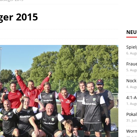
ger 2015
NEU
Spiel
6. Aug
Frau
5. Aug
Nock
4. Aug
4:1-
1. Aug
Poka
31. Jul
Worm