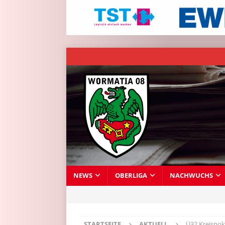
NEWS
OBERLIGA
NACHWUCHS
STARTSEITE
AKTUELL
Ü32 Kreispok