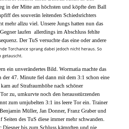
eg in der Mitte am höchsten und köpfte den Ball
fiff des souverän leitenden Schiedsrichters
t mehr allzu viel. Unsere Jungs hatten nun das
Gegner laufen  allerdings im Abschluss fehlte
sequenz. Der TuS versuchte das eine oder andere
ende Torchance sprang dabei jedoch nicht heraus. So
 getauscht.
rn ein unverändertes Bild. Wormatia machte das
n der 47. Minute fiel dann mit dem 3:1 schon eine
s kam auf Strafraumhöhe nach schöner
s Tor zu, umkurvte noch den herausstürzenden
 zum umjubelten 3:1 ins leere Tor ein. Trainer
 Benjamin Müller, Jan Donner, Franz Graber und
auf Seiten des TuS diese immer mehr schwanden.
c Diesner bis zum Schluss kämpften und nie