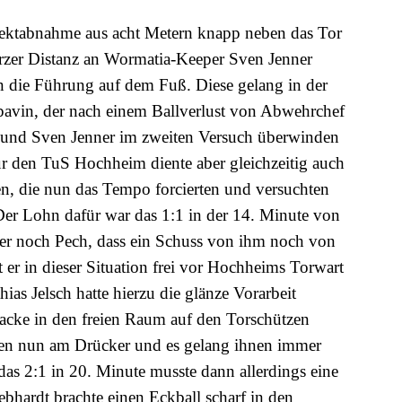
Direktabnahme aus acht Metern knapp neben das Tor
urzer Distanz an Wormatia-Keeper Sven Jenner
ten die Führung auf dem Fuß. Diese gelang in der
pavin, der nach einem Ballverlust von Abwehrchef
ef und Sven Jenner im zweiten Versuch überwinden
ür den TuS Hochheim diente aber gleichzeitig auch
en, die nun das Tempo forcierten und versuchten
 Der Lohn dafür war das 1:1 in der 14. Minute von
her noch Pech, dass ein Schuss von ihm noch von
t er in dieser Situation frei vor Hochheims Torwart
s Jelsch hatte hierzu die glänze Vorarbeit
 Hacke in den freien Raum auf den Torschützen
ben nun am Drücker und es gelang ihnen immer
 das 2:1 in 20. Minute musste dann allerdings eine
ebhardt brachte einen Eckball scharf in den