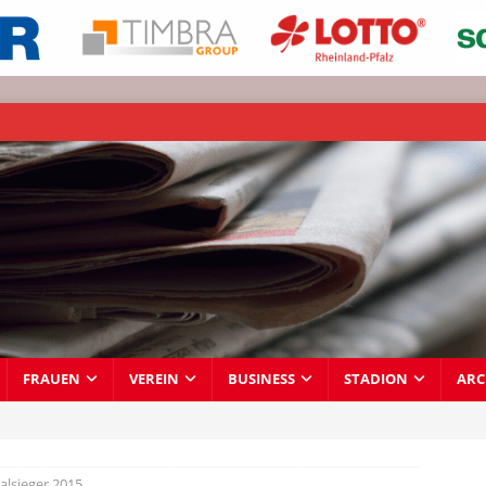
FRAUEN
VEREIN
BUSINESS
STADION
ARC
alsieger 2015