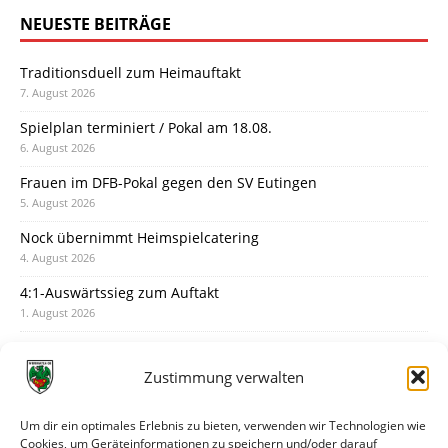
NEUESTE BEITRÄGE
Traditionsduell zum Heimauftakt
7. August 2026
Spielplan terminiert / Pokal am 18.08.
6. August 2026
Frauen im DFB-Pokal gegen den SV Eutingen
5. August 2026
Nock übernimmt Heimspielcatering
4. August 2026
4:1-Auswärtssieg zum Auftakt
1. August 2026
Pokal: Wormatia muss zu Schott Mainz
31. Juli 2026
Zustimmung verwalten
Wormatia trauert um Jürgen Dinger
30. Juli 2026
Um dir ein optimales Erlebnis zu bieten, verwenden wir Technologien wie
Cookies, um Geräteinformationen zu speichern und/oder darauf