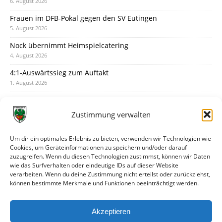
6. August 2026
Frauen im DFB-Pokal gegen den SV Eutingen
5. August 2026
Nock übernimmt Heimspielcatering
4. August 2026
4:1-Auswärtssieg zum Auftakt
1. August 2026
Pokal: Wormatia muss zu Schott Mainz
31. Juli 2026
Zustimmung verwalten
Wormatia trauert um Jürgen Dinger
30. Juli 2026
Um dir ein optimales Erlebnis zu bieten, verwenden wir Technologien wie
Cookies, um Geräteinformationen zu speichern und/oder darauf
Deine Spielminute: 89+1
zuzugreifen. Wenn du diesen Technologien zustimmst, können wir Daten
28. Juli 2026
wie das Surfverhalten oder eindeutige IDs auf dieser Website
verarbeiten. Wenn du deine Zustimmung nicht erteilst oder zurückziehst,
Neuer Rückensponsor
können bestimmte Merkmale und Funktionen beeinträchtigt werden.
28. Juli 2026
Neue Podcast-Folge: So tickt Björn!
Akzeptieren
27. Juli 2026