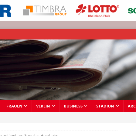
FRAUEN
VEREIN
BUSINESS
STADION
ARC
empfängt am Sonntag Herxheim