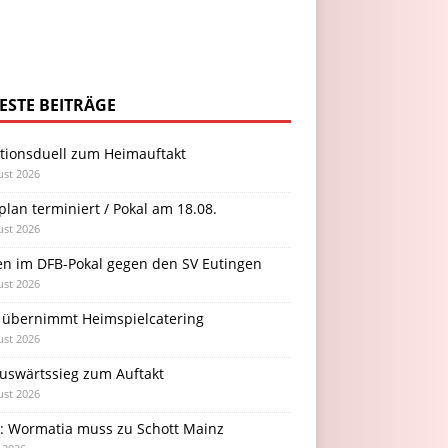
ESTE BEITRÄGE
itionsduell zum Heimauftakt
ust 2026
plan terminiert / Pokal am 18.08.
ust 2026
en im DFB-Pokal gegen den SV Eutingen
ust 2026
 übernimmt Heimspielcatering
ust 2026
Auswärtssieg zum Auftakt
ust 2026
l: Wormatia muss zu Schott Mainz