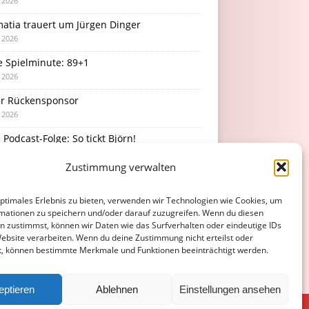
i 2026
atia trauert um Jürgen Dinger
i 2026
e Spielminute: 89+1
i 2026
r Rückensponsor
i 2026
Podcast-Folge: So tickt Björn!
i 2026
Zustimmung verwalten
optimales Erlebnis zu bieten, verwenden wir Technologien wie Cookies, um
mationen zu speichern und/oder darauf zuzugreifen. Wenn du diesen
n zustimmst, können wir Daten wie das Surfverhalten oder eindeutige IDs
Website verarbeiten. Wenn du deine Zustimmung nicht erteilst oder
t, können bestimmte Merkmale und Funktionen beeinträchtigt werden.
eptieren
Ablehnen
Einstellungen ansehen
ATENSCHUTZERKLÄRUNG
COOKIE-RICHTLINIE (EU)