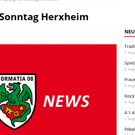
 Sonntag Herxheim
NEU
Trad
7. Aug
Spiel
6. Aug
Frau
5. Aug
Nock
4. Aug
4:1-
1. Aug
Poka