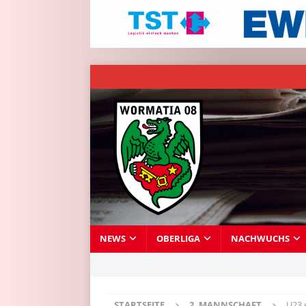
NEWS
OBERLIGA
NACHWUCHS
STARTSEITE
2. MANNSCHAFT
U23 