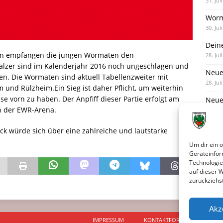
31. Jul
Worm
30. Jul
Dein
son empfangen die jungen Wormaten den
28. Jul
älzer sind im Kalenderjahr 2016 noch ungeschlagen und
Neue
en. Die Wormaten sind aktuell Tabellenzweiter mit
28. Jul
 und Rülzheim.Ein Sieg ist daher Pflicht, um weiterhin
 vorn zu haben. Der Anpfiff dieser Partie erfolgt am
Neue 
n der EWR-Arena.
27. Jul
k würde sich über eine zahlreiche und lautstarke
Um dir ein 
Geräteinfor
Technologie
auf dieser 
zurückziehs
Akz
IMPRESSUM
KONTAKTFORMULAR
D