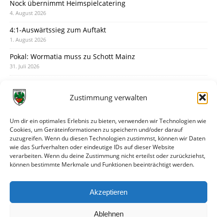
Nock übernimmt Heimspielcatering
4. August 2026
4:1-Auswärtssieg zum Auftakt
1. August 2026
Pokal: Wormatia muss zu Schott Mainz
31. Juli 2026
Wormatia trauert um Jürgen Dinger
30. Juli 2026
Zustimmung verwalten
Deine Spielminute: 89+1
28. Juli 2026
Um dir ein optimales Erlebnis zu bieten, verwenden wir Technologien wie
Cookies, um Geräteinformationen zu speichern und/oder darauf
Neuer Rückensponsor
zuzugreifen. Wenn du diesen Technologien zustimmst, können wir Daten
28. Juli 2026
wie das Surfverhalten oder eindeutige IDs auf dieser Website
verarbeiten. Wenn du deine Zustimmung nicht erteilst oder zurückziehst,
Neue Podcast-Folge: So tickt Björn!
können bestimmte Merkmale und Funktionen beeinträchtigt werden.
27. Juli 2026
Eindrücke vom Stadionfest
Akzeptieren
27. Juli 2026
Ablehnen