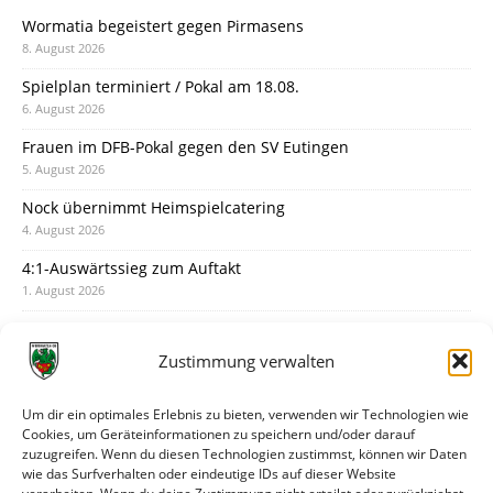
Wormatia begeistert gegen Pirmasens
8. August 2026
Spielplan terminiert / Pokal am 18.08.
6. August 2026
Frauen im DFB-Pokal gegen den SV Eutingen
5. August 2026
Nock übernimmt Heimspielcatering
4. August 2026
4:1-Auswärtssieg zum Auftakt
1. August 2026
Pokal: Wormatia muss zu Schott Mainz
31. Juli 2026
Zustimmung verwalten
Wormatia trauert um Jürgen Dinger
30. Juli 2026
Um dir ein optimales Erlebnis zu bieten, verwenden wir Technologien wie
Cookies, um Geräteinformationen zu speichern und/oder darauf
Deine Spielminute: 89+1
zuzugreifen. Wenn du diesen Technologien zustimmst, können wir Daten
28. Juli 2026
wie das Surfverhalten oder eindeutige IDs auf dieser Website