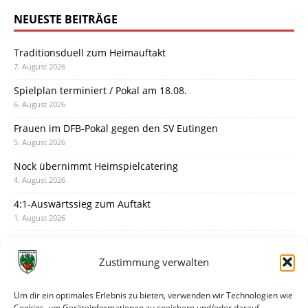
NEUESTE BEITRÄGE
Traditionsduell zum Heimauftakt
7. August 2026
Spielplan terminiert / Pokal am 18.08.
6. August 2026
Frauen im DFB-Pokal gegen den SV Eutingen
5. August 2026
Nock übernimmt Heimspielcatering
4. August 2026
4:1-Auswärtssieg zum Auftakt
1. August 2026
Pokal: Wormatia muss zu Schott Mainz
31. Juli 2026
Zustimmung verwalten
Wormatia trauert um Jürgen Dinger
30. Juli 2026
Um dir ein optimales Erlebnis zu bieten, verwenden wir Technologien wie
Cookies, um Geräteinformationen zu speichern und/oder darauf