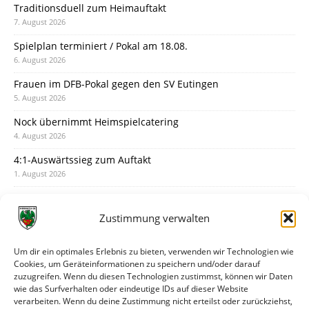
Traditionsduell zum Heimauftakt
7. August 2026
Spielplan terminiert / Pokal am 18.08.
6. August 2026
Frauen im DFB-Pokal gegen den SV Eutingen
5. August 2026
Nock übernimmt Heimspielcatering
4. August 2026
4:1-Auswärtssieg zum Auftakt
1. August 2026
Pokal: Wormatia muss zu Schott Mainz
31. Juli 2026
Zustimmung verwalten
Wormatia trauert um Jürgen Dinger
30. Juli 2026
Um dir ein optimales Erlebnis zu bieten, verwenden wir Technologien wie
Cookies, um Geräteinformationen zu speichern und/oder darauf
Deine Spielminute: 89+1
zuzugreifen. Wenn du diesen Technologien zustimmst, können wir Daten
28. Juli 2026
wie das Surfverhalten oder eindeutige IDs auf dieser Website
verarbeiten. Wenn du deine Zustimmung nicht erteilst oder zurückziehst,