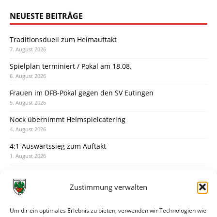
NEUESTE BEITRÄGE
Traditionsduell zum Heimauftakt
7. August 2026
Spielplan terminiert / Pokal am 18.08.
6. August 2026
Frauen im DFB-Pokal gegen den SV Eutingen
5. August 2026
Nock übernimmt Heimspielcatering
4. August 2026
4:1-Auswärtssieg zum Auftakt
1. August 2026
Pokal: Wormatia muss zu Schott Mainz
31. Juli 2026
Zustimmung verwalten
Wormatia trauert um Jürgen Dinger
30. Juli 2026
Um dir ein optimales Erlebnis zu bieten, verwenden wir Technologien wie