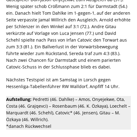
Wenig später schob Crößmann zum 2:1 für Darmstadt (54.)
ein. Danach hielt Tom Dahlke im 1-gegen-1, auf der anderen
Seite verpasste Jamal Willrich den Ausgleich. Arnold erhöhte
per Schlenzer in den Winkel auf 3:1 (72.). Andre Gitau
verkürzte auf Vorlage von Luca Jensen (77.) und David
Schehl spielte nach Pass von Irfan Catovic den Torwart aus
zum 3:3 (81.). Ein Ballverlust in der Vorwärtsbewegung
führte wieder zum Rückstand, Sereda traf zum 4:3 (83.).
Nach zwei Chancen für Darmstadt und einem parierten
Catovic-Schuss in der Schlussphase blieb es dabei.
Nächstes Testspiel ist am Samstag in Lorsch gegen
Hessenliga-Tabellenführer RW Walldorf, Anpfiff 14 Uhr.
Aufstellung:
Pedretti (46. Dahlke) – Amos, Onyejekwe, Ota,
Costa (46. Grajqevci) – Rosenbaum (46. K. Özkaya), Loechelt –
Marquardt (46. Schehl), Catovic* (46. Jensen), Gitau – M.
Özkaya (46. Willrich).
*danach Rückwechsel