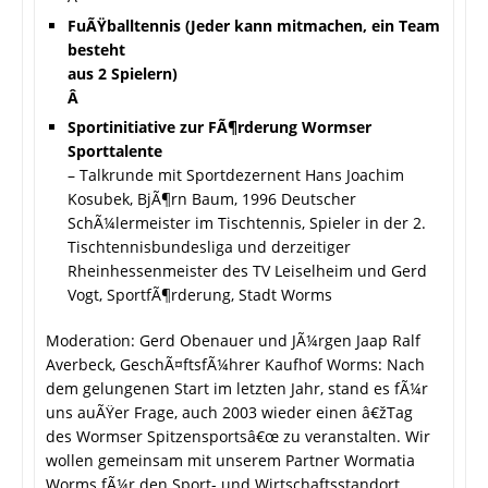
FuÃŸballtennis (Jeder kann mitmachen, ein Team
besteht
aus 2 Spielern)
Â
Sportinitiative zur FÃ¶rderung Wormser
Sporttalente
– Talkrunde mit Sportdezernent Hans Joachim
Kosubek, BjÃ¶rn Baum, 1996 Deutscher
SchÃ¼lermeister im Tischtennis, Spieler in der 2.
Tischtennisbundesliga und derzeitiger
Rheinhessenmeister des TV Leiselheim und Gerd
Vogt, SportfÃ¶rderung, Stadt Worms
Moderation: Gerd Obenauer und JÃ¼rgen Jaap Ralf
Averbeck, GeschÃ¤ftsfÃ¼hrer Kaufhof Worms: Nach
dem gelungenen Start im letzten Jahr, stand es fÃ¼r
uns auÃŸer Frage, auch 2003 wieder einen â€žTag
des Wormser Spitzensportsâ€œ zu veranstalten. Wir
wollen gemeinsam mit unserem Partner Wormatia
Worms fÃ¼r den Sport- und Wirtschaftsstandort