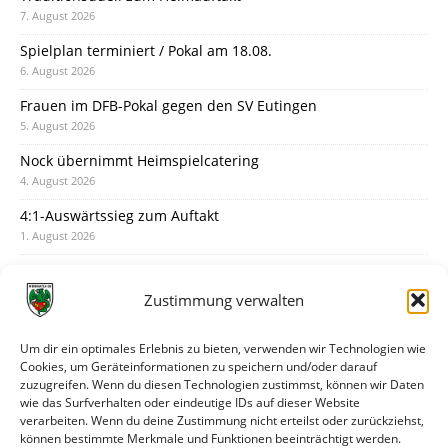
7. August 2026
Spielplan terminiert / Pokal am 18.08.
6. August 2026
Frauen im DFB-Pokal gegen den SV Eutingen
5. August 2026
Nock übernimmt Heimspielcatering
4. August 2026
4:1-Auswärtssieg zum Auftakt
1. August 2026
Pokal: Wormatia muss zu Schott Mainz
31. Juli 2026
Zustimmung verwalten
Wormatia trauert um Jürgen Dinger
30. Juli 2026
Um dir ein optimales Erlebnis zu bieten, verwenden wir Technologien wie
Cookies, um Geräteinformationen zu speichern und/oder darauf
Deine Spielminute: 89+1
zuzugreifen. Wenn du diesen Technologien zustimmst, können wir Daten
28. Juli 2026
wie das Surfverhalten oder eindeutige IDs auf dieser Website
verarbeiten. Wenn du deine Zustimmung nicht erteilst oder zurückziehst,
Neuer Rückensponsor
können bestimmte Merkmale und Funktionen beeinträchtigt werden.