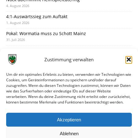
4. August 2026
4:1-Auswärtssieg zum Auftakt
1. August 2026
Pokal: Wormatia muss zu Schott Mainz
31. Juli 2026
Wormatia trauert um Jürgen Dinger
30. Juli 2026
Zustimmung verwalten
Deine Spielminute: 89+1
28. Juli 2026
Um dir ein optimales Erlebnis zu bieten, verwenden wir Technologien wie
Cookies, um Geräteinformationen zu speichern und/oder darauf
Neuer Rückensponsor
zuzugreifen. Wenn du diesen Technologien zustimmst, können wir Daten
28. Juli 2026
wie das Surfverhalten oder eindeutige IDs auf dieser Website
verarbeiten. Wenn du deine Zustimmung nicht erteilst oder zurückziehst,
Neue Podcast-Folge: So tickt Björn!
können bestimmte Merkmale und Funktionen beeinträchtigt werden.
27. Juli 2026
Eindrücke vom Stadionfest
Akzeptieren
27. Juli 2026
Ablehnen