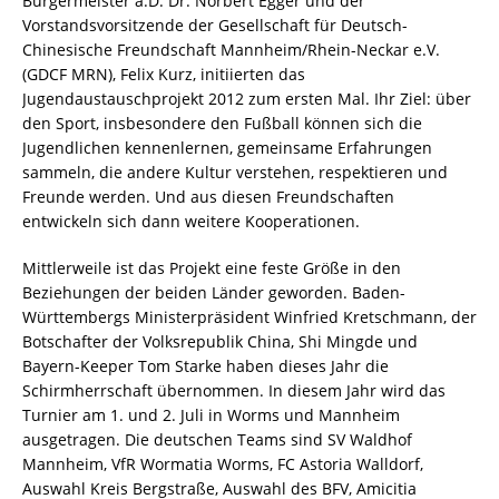
Bürgermeister a.D. Dr. Norbert Egger und der
Vorstandsvorsitzende der Gesellschaft für Deutsch-
Chinesische Freundschaft Mannheim/Rhein-Neckar e.V.
(GDCF MRN), Felix Kurz, initiierten das
Jugendaustauschprojekt 2012 zum ersten Mal. Ihr Ziel: über
den Sport, insbesondere den Fußball können sich die
Jugendlichen kennenlernen, gemeinsame Erfahrungen
sammeln, die andere Kultur verstehen, respektieren und
Freunde werden. Und aus diesen Freundschaften
entwickeln sich dann weitere Kooperationen.
Mittlerweile ist das Projekt eine feste Größe in den
Beziehungen der beiden Länder geworden. Baden-
Württembergs Ministerpräsident Winfried Kretschmann, der
Botschafter der Volksrepublik China, Shi Mingde und
Bayern-Keeper Tom Starke haben dieses Jahr die
Schirmherrschaft übernommen. In diesem Jahr wird das
Turnier am 1. und 2. Juli in Worms und Mannheim
ausgetragen. Die deutschen Teams sind SV Waldhof
Mannheim, VfR Wormatia Worms, FC Astoria Walldorf,
Auswahl Kreis Bergstraße, Auswahl des BFV, Amicitia