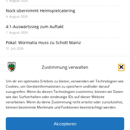
5. August 2026
Nock übernimmt Heimspielcatering
4. August 2026
4:1-Auswärtssieg zum Auftakt
1. August 2026
Pokal: Wormatia muss zu Schott Mainz
31. Juli 2026
Wormatia trauert um Jürgen Dinger
30. Juli 2026
Zustimmung verwalten
Deine Spielminute: 89+1
28. Juli 2026
Um dir ein optimales Erlebnis zu bieten, verwenden wir Technologien wie
Cookies, um Geräteinformationen zu speichern und/oder darauf
Neuer Rückensponsor
zuzugreifen. Wenn du diesen Technologien zustimmst, können wir Daten
28. Juli 2026
wie das Surfverhalten oder eindeutige IDs auf dieser Website
verarbeiten. Wenn du deine Zustimmung nicht erteilst oder zurückziehst,
Neue Podcast-Folge: So tickt Björn!
können bestimmte Merkmale und Funktionen beeinträchtigt werden.
27. Juli 2026
Eindrücke vom Stadionfest
Akzeptieren
27. Juli 2026