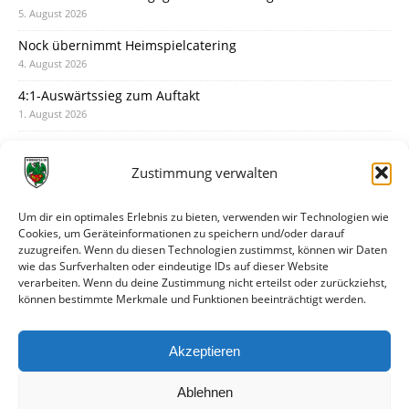
5. August 2026
Nock übernimmt Heimspielcatering
4. August 2026
4:1-Auswärtssieg zum Auftakt
1. August 2026
Pokal: Wormatia muss zu Schott Mainz
31. Juli 2026
Zustimmung verwalten
Wormatia trauert um Jürgen Dinger
30. Juli 2026
Um dir ein optimales Erlebnis zu bieten, verwenden wir Technologien wie
Cookies, um Geräteinformationen zu speichern und/oder darauf
Deine Spielminute: 89+1
zuzugreifen. Wenn du diesen Technologien zustimmst, können wir Daten
28. Juli 2026
wie das Surfverhalten oder eindeutige IDs auf dieser Website
verarbeiten. Wenn du deine Zustimmung nicht erteilst oder zurückziehst,
Neuer Rückensponsor
können bestimmte Merkmale und Funktionen beeinträchtigt werden.
28. Juli 2026
Neue Podcast-Folge: So tickt Björn!
Akzeptieren
27. Juli 2026
Ablehnen