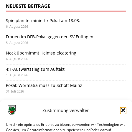
NEUESTE BEITRÄGE
Spielplan terminiert / Pokal am 18.08.
6. August 2026
Frauen im DFB-Pokal gegen den SV Eutingen
5. August 2026
Nock übernimmt Heimspielcatering
4. August 2026
4:1-Auswärtssieg zum Auftakt
1. August 2026
Pokal: Wormatia muss zu Schott Mainz
31. Juli 2026
Wormatia trauert um Jürgen Dinger
30. Juli 2026
Zustimmung verwalten
Deine Spielminute: 89+1
28. Juli 2026
Um dir ein optimales Erlebnis zu bieten, verwenden wir Technologien wie
Cookies, um Geräteinformationen zu speichern und/oder darauf