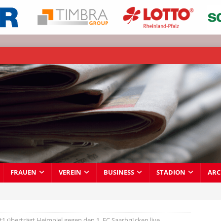
FRAUEN
VEREIN
BUSINESS
STADION
ARC
t1 überträgt Heimpiel gegen den 1. FC Saarbrücken live