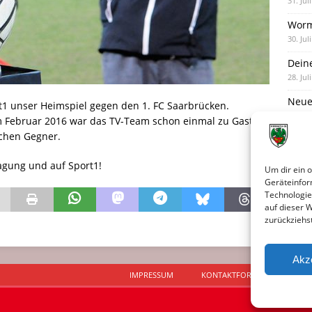
31. Jul
Worm
30. Jul
Dein
28. Jul
Neue
t1 unser Heimspiel gegen den 1. FC Saarbrücken.
28. Jul
m Februar 2016 war das TV-Team schon einmal zu Gast
ichen Gegner.
Neue 
27. Jul
ragung und auf Sport1!
Um dir ein 
Geräteinfor
Technologie
auf dieser 
zurückziehs
Akz
IMPRESSUM
KONTAKTFORMULAR
D