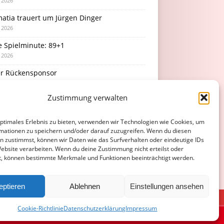
i 2026
atia trauert um Jürgen Dinger
i 2026
e Spielminute: 89+1
i 2026
r Rückensponsor
i 2026
Zustimmung verwalten
Podcast-Folge: So tickt Björn!
i 2026
optimales Erlebnis zu bieten, verwenden wir Technologien wie Cookies, um
mationen zu speichern und/oder darauf zuzugreifen. Wenn du diesen
n zustimmst, können wir Daten wie das Surfverhalten oder eindeutige IDs
Website verarbeiten. Wenn du deine Zustimmung nicht erteilst oder
t, können bestimmte Merkmale und Funktionen beeinträchtigt werden.
eptieren
Ablehnen
Einstellungen ansehen
ATENSCHUTZERKLÄRUNG
COOKIE-RICHTLINIE (EU)
Cookie-Richtlinie
Datenschutzerklärung
Impressum