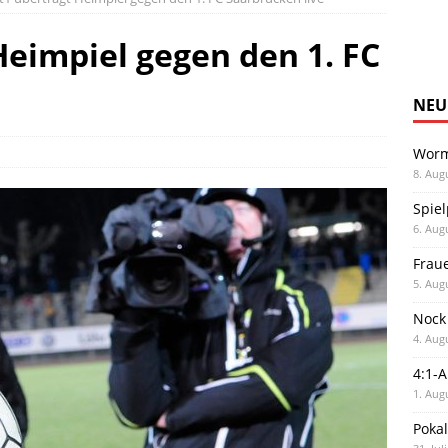
Heimpiel gegen den 1. FC
NEU
Worm
8. Aug
Spiel
6. Aug
Frau
5. Aug
Nock
4. Aug
4:1-
1. Aug
Poka