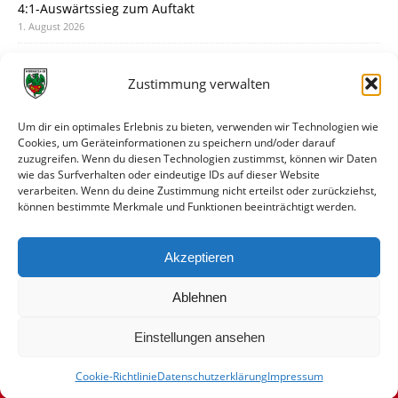
4:1-Auswärtssieg zum Auftakt
1. August 2026
Pokal: Wormatia muss zu Schott Mainz
31. Juli 2026
Zustimmung verwalten
Wormatia trauert um Jürgen Dinger
30. Juli 2026
Um dir ein optimales Erlebnis zu bieten, verwenden wir Technologien wie
Cookies, um Geräteinformationen zu speichern und/oder darauf
Deine Spielminute: 89+1
zuzugreifen. Wenn du diesen Technologien zustimmst, können wir Daten
28. Juli 2026
wie das Surfverhalten oder eindeutige IDs auf dieser Website
verarbeiten. Wenn du deine Zustimmung nicht erteilst oder zurückziehst,
Neuer Rückensponsor
können bestimmte Merkmale und Funktionen beeinträchtigt werden.
28. Juli 2026
Neue Podcast-Folge: So tickt Björn!
Akzeptieren
27. Juli 2026
Ablehnen
Einstellungen ansehen
Cookie-Richtlinie
Datenschutzerklärung
Impressum
© VfR Wormatia Worms