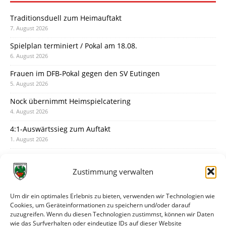
Traditionsduell zum Heimauftakt
7. August 2026
Spielplan terminiert / Pokal am 18.08.
6. August 2026
Frauen im DFB-Pokal gegen den SV Eutingen
5. August 2026
Nock übernimmt Heimspielcatering
4. August 2026
4:1-Auswärtssieg zum Auftakt
1. August 2026
Pokal: Wormatia muss zu Schott Mainz
31. Juli 2026
Zustimmung verwalten
Wormatia trauert um Jürgen Dinger
30. Juli 2026
Um dir ein optimales Erlebnis zu bieten, verwenden wir Technologien wie
Cookies, um Geräteinformationen zu speichern und/oder darauf
Deine Spielminute: 89+1
zuzugreifen. Wenn du diesen Technologien zustimmst, können wir Daten
28. Juli 2026
wie das Surfverhalten oder eindeutige IDs auf dieser Website