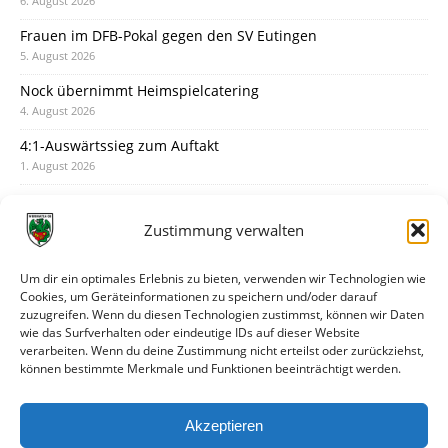
6. August 2026
Frauen im DFB-Pokal gegen den SV Eutingen
5. August 2026
Nock übernimmt Heimspielcatering
4. August 2026
4:1-Auswärtssieg zum Auftakt
1. August 2026
Pokal: Wormatia muss zu Schott Mainz
31. Juli 2026
Zustimmung verwalten
Wormatia trauert um Jürgen Dinger
30. Juli 2026
Um dir ein optimales Erlebnis zu bieten, verwenden wir Technologien wie
Cookies, um Geräteinformationen zu speichern und/oder darauf
Deine Spielminute: 89+1
zuzugreifen. Wenn du diesen Technologien zustimmst, können wir Daten
28. Juli 2026
wie das Surfverhalten oder eindeutige IDs auf dieser Website
verarbeiten. Wenn du deine Zustimmung nicht erteilst oder zurückziehst,
Neuer Rückensponsor
können bestimmte Merkmale und Funktionen beeinträchtigt werden.
28. Juli 2026
Neue Podcast-Folge: So tickt Björn!
Akzeptieren
27. Juli 2026