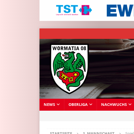
NEWS
OBERLIGA
NACHWUCHS
STARTSEITE
1. MANNSCHAFT
Spie