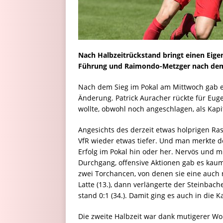
Nach Halbzeitrückstand bringt einen Eigen
Führung und Raimondo-Metzger nach dem A
Nach dem Sieg im Pokal am Mittwoch gab e
Änderung. Patrick Auracher rückte für Euge
wollte, obwohl noch angeschlagen, als Ka
Angesichts des derzeit etwas holprigen Ra
VfR wieder etwas tiefer. Und man merkte d
Erfolg im Pokal hin oder her. Nervös und mi
Durchgang, offensive Aktionen gab es kau
zwei Torchancen, von denen sie eine auch n
Latte (13.), dann verlängerte der Steinbac
stand 0:1 (34.). Damit ging es auch in die K
Die zweite Halbzeit war dank mutigerer Wo