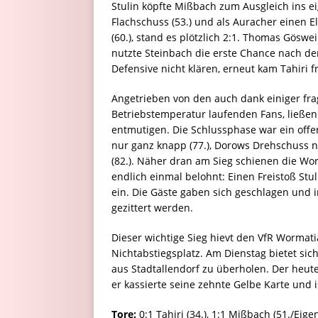
Stulin köpfte Mißbach zum Ausgleich ins ei
Flachschuss (53.) und als Auracher einen 
(60.), stand es plötzlich 2:1. Thomas Göswe
nutzte Steinbach die erste Chance nach der
Defensive nicht klären, erneut kam Tahiri f
Angetrieben von den auch dank einiger fr
Betriebstemperatur laufenden Fans, ließen
entmutigen. Die Schlussphase war ein offe
nur ganz knapp (77.), Dorows Drehschuss 
(82.). Näher dran am Sieg schienen die W
endlich einmal belohnt: Einen Freistoß St
ein. Die Gäste gaben sich geschlagen und 
gezittert werden.
Dieser wichtige Sieg hievt den VfR Wormat
Nichtabstiegsplatz. Am Dienstag bietet sich
aus Stadtallendorf zu überholen. Der heut
er kassierte seine zehnte Gelbe Karte und i
Tore:
0:1 Tahiri (34.), 1:1 Mißbach (51./Eigen