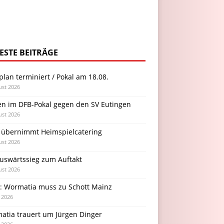
ESTE BEITRÄGE
plan terminiert / Pokal am 18.08.
ust 2026
en im DFB-Pokal gegen den SV Eutingen
ust 2026
 übernimmt Heimspielcatering
ust 2026
Auswärtssieg zum Auftakt
ust 2026
l: Wormatia muss zu Schott Mainz
i 2026
atia trauert um Jürgen Dinger