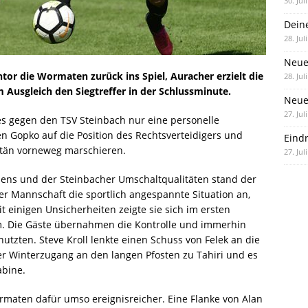
30. Jul
Dein
28. Jul
Neue
tor die Wormaten zurück ins Spiel, Auracher erzielt die
28. Jul
usgleich den Siegtreffer in der Schlussminute.
Neue 
27. Jul
s gegen den TSV Steinbach nur eine personelle
n Gopko auf die Position des Rechtsverteidigers und
Eind
pitän vorneweg marschieren.
27. Jul
sens und der Steinbacher Umschaltqualitäten stand der
er Mannschaft die sportlich angespannte Situation an,
t einigen Unsicherheiten zeigte sie sich im ersten
m. Die Gäste übernahmen die Kontrolle und immerhin
utzten. Steve Kroll lenkte einen Schuss von Felek an die
her Winterzugang an den langen Pfosten zu Tahiri und es
abine.
rmaten dafür umso ereignisreicher. Eine Flanke von Alan