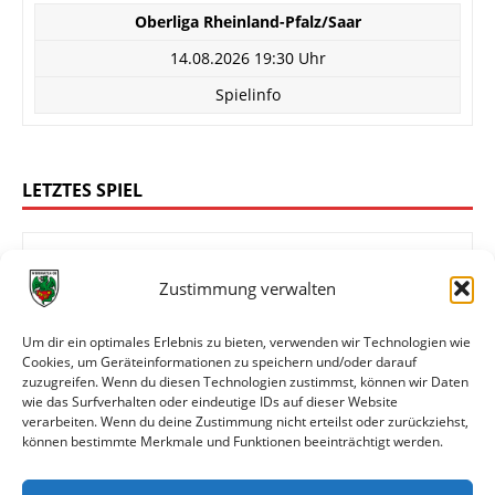
Oberliga Rheinland-Pfalz/Saar
14.08.2026 19:30 Uhr
Spielinfo
LETZTES SPIEL
Zustimmung verwalten
4:0
FK 03 Pirmasens
Wormatia Worms
Um dir ein optimales Erlebnis zu bieten, verwenden wir Technologien wie
Cookies, um Geräteinformationen zu speichern und/oder darauf
zuzugreifen. Wenn du diesen Technologien zustimmst, können wir Daten
wie das Surfverhalten oder eindeutige IDs auf dieser Website
Oberliga Rheinland-Pfalz/Saar
verarbeiten. Wenn du deine Zustimmung nicht erteilst oder zurückziehst,
können bestimmte Merkmale und Funktionen beeinträchtigt werden.
08.08.2026 14:00 Uhr
Spielinfo