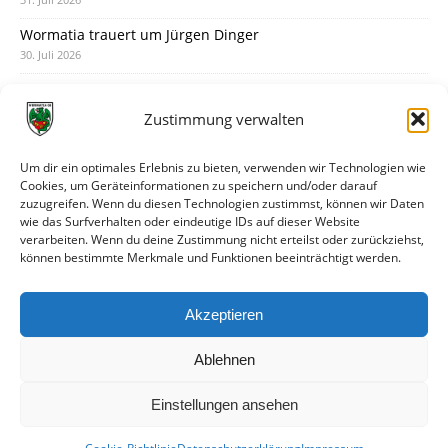
Wormatia trauert um Jürgen Dinger
30. Juli 2026
Deine Spielminute: 89+1
28. Juli 2026
Zustimmung verwalten
Neuer Rückensponsor
28. Juli 2026
Um dir ein optimales Erlebnis zu bieten, verwenden wir Technologien wie
Cookies, um Geräteinformationen zu speichern und/oder darauf
Neue Podcast-Folge: So tickt Björn!
zuzugreifen. Wenn du diesen Technologien zustimmst, können wir Daten
27. Juli 2026
wie das Surfverhalten oder eindeutige IDs auf dieser Website
verarbeiten. Wenn du deine Zustimmung nicht erteilst oder zurückziehst,
Eindrücke vom Stadionfest
können bestimmte Merkmale und Funktionen beeinträchtigt werden.
27. Juli 2026
Unterhaltsamer Abschlusstest mit später Niederlage
Akzeptieren
25. Juli 2026
Ablehnen
Einstellungen ansehen