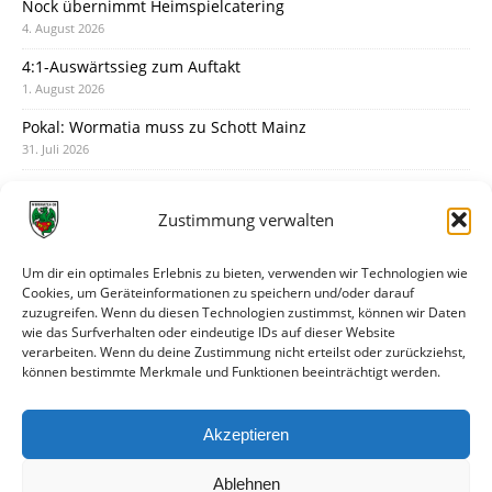
Nock übernimmt Heimspielcatering
4. August 2026
4:1-Auswärtssieg zum Auftakt
1. August 2026
Pokal: Wormatia muss zu Schott Mainz
31. Juli 2026
Wormatia trauert um Jürgen Dinger
30. Juli 2026
Zustimmung verwalten
Deine Spielminute: 89+1
28. Juli 2026
Um dir ein optimales Erlebnis zu bieten, verwenden wir Technologien wie
Cookies, um Geräteinformationen zu speichern und/oder darauf
Neuer Rückensponsor
zuzugreifen. Wenn du diesen Technologien zustimmst, können wir Daten
28. Juli 2026
wie das Surfverhalten oder eindeutige IDs auf dieser Website
verarbeiten. Wenn du deine Zustimmung nicht erteilst oder zurückziehst,
Neue Podcast-Folge: So tickt Björn!
können bestimmte Merkmale und Funktionen beeinträchtigt werden.
27. Juli 2026
Eindrücke vom Stadionfest
Akzeptieren
27. Juli 2026
Ablehnen