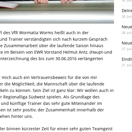
30. Jul
Dein
28. Jul
Neue
ft des VfR Wormatia Worms heißt auch in der
28. Jul
und Trainer verständigten sich nach kurzem Gespräch
Neue 
are Zusammenarbeit über die laufende Saison hinaus
27. Jul
te im Beisein von EWR Vorstand Helmut Antz, (Haupt-und
nterzeichnung des bis zum 30.06.2016 verlängerten
Eind
27. Jul
ür mich auch ein Vertrauensbeweis für die von mir
über die Möglichkeit, die Mannschaft über die laufende
ln zu können. Sein Ziel ist ganz klar: Wir wollen auch in
er Regionalliga Südwest spielen. Als Grundlage des
 und künftige Trainer das sehr gute Miteinander im
en ist sehr positiv, der Zusammenhalt innerhalb der
ehen hinter uns.
ller binnen kürzester Zeit für einen sehr guten Teamgeist