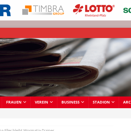
FRAUEN
VEREIN
BUSINESS
STADION
ARC
ha Eller bleibt Wormatia-Trainer