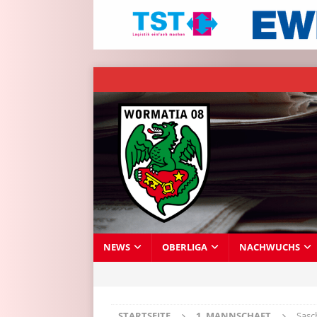
NEWS
OBERLIGA
NACHWUCHS
STARTSEITE
1. MANNSCHAFT
Sasc