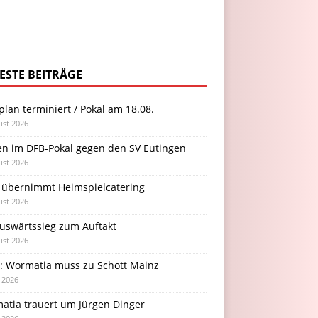
ESTE BEITRÄGE
plan terminiert / Pokal am 18.08.
ust 2026
en im DFB-Pokal gegen den SV Eutingen
ust 2026
 übernimmt Heimspielcatering
ust 2026
Auswärtssieg zum Auftakt
ust 2026
l: Wormatia muss zu Schott Mainz
i 2026
atia trauert um Jürgen Dinger