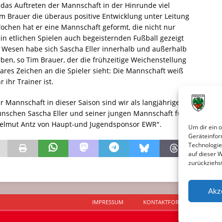
 das Auftreten der Mannschaft in der Hinrunde viel
Tim Brauer die überaus positive Entwicklung unter Leitung
Wochen hat er eine Mannschaft geformt, die nicht nur
in etlichen Spielen auch begeisternden Fußball gezeigt
s Wesen habe sich Sascha Eller innerhalb und außerhalb
ben, so Tim Brauer, der die frühzeitige Weichenstellung
ares Zeichen an die Spieler sieht: Die Mannschaft weiß
ihr Trainer ist.
r Mannschaft in dieser Saison sind wir als langjähriger
ünschen Sascha Eller und seiner jungen Mannschaft für
o Helmut Antz von Haupt-und Jugendsponsor EWR".
Um dir ein 
Geräteinfor
Technologie
auf dieser 
zurückziehs
Akz
IMPRESSUM
KONTAKTFORMULAR
D