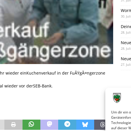
31. Jul
Worm
30. Jul
Dein
28. Jul
Neue
28. Jul
Neue 
27. Jul
Uhr wieder einKuchenverkauf in der FuÃŸgÃ¤ngerzone
al wieder vor derSEB-Bank.
Um dir ein 
Geräteinfor
Technologie
auf dieser 