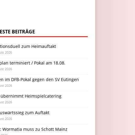
ESTE BEITRÄGE
itionsduell zum Heimauftakt
ust 2026
plan terminiert / Pokal am 18.08.
ust 2026
en im DFB-Pokal gegen den SV Eutingen
ust 2026
 übernimmt Heimspielcatering
ust 2026
Auswärtssieg zum Auftakt
ust 2026
l: Wormatia muss zu Schott Mainz