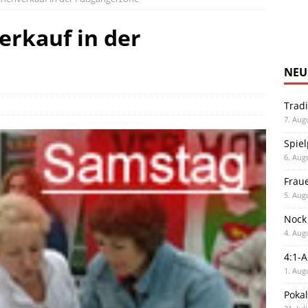
rkauf in der
NEU
Trad
7. Aug
Spiel
6. Aug
Frau
5. Aug
Nock
4. Aug
4:1-
1. Aug
Poka