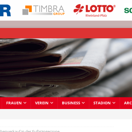
FRAUEN
VEREIN
BUSINESS
STADION
ARC
chenverkauf in der Fußgängerzone