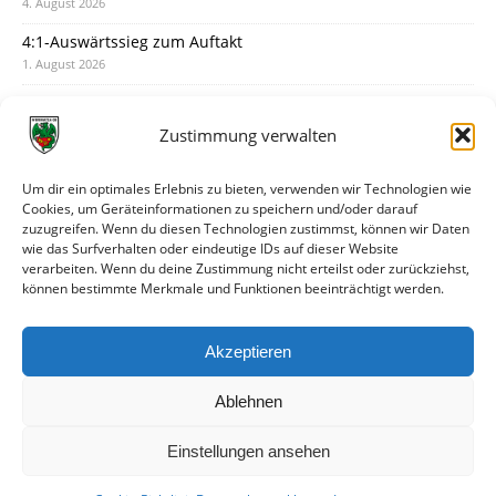
4. August 2026
4:1-Auswärtssieg zum Auftakt
1. August 2026
Pokal: Wormatia muss zu Schott Mainz
31. Juli 2026
Zustimmung verwalten
Wormatia trauert um Jürgen Dinger
30. Juli 2026
Um dir ein optimales Erlebnis zu bieten, verwenden wir Technologien wie
Cookies, um Geräteinformationen zu speichern und/oder darauf
Deine Spielminute: 89+1
zuzugreifen. Wenn du diesen Technologien zustimmst, können wir Daten
28. Juli 2026
wie das Surfverhalten oder eindeutige IDs auf dieser Website
verarbeiten. Wenn du deine Zustimmung nicht erteilst oder zurückziehst,
Neuer Rückensponsor
können bestimmte Merkmale und Funktionen beeinträchtigt werden.
28. Juli 2026
Neue Podcast-Folge: So tickt Björn!
Akzeptieren
27. Juli 2026
Ablehnen
Einstellungen ansehen