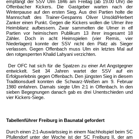
empfängt der SSV Ulm 1846 am Freitag (ab 19.00 Uhr) die
Offenbacher Kickers. Die Gastgeber warten nach der
Winterpause auf den ersten Sieg. Aus drei Partien holte die
Mannschaft des Trainer-Gespanns Oliver Unsöld/Herbert
Zanker einen Punkt. Gegen die Kickers wollen die Ulmer ihre
Heimbilanz aufbessern. Zwar sammelten die Ulmer in elf
Partien vor heimischem Publikum 13 ihrer insgesamt 18
Zähler. Doch in acht Heimspielen (vier Remis, vier
Niederlagen) konnte der SSV nicht den Platz als Sieger
verlassen. Gegen Offenbach muss Ulm ein letztes Mal auf
den rotgesperrten Khalid Lahyani verzichten.
Der OFC hat sich für die Spatzen zu einer Art Angstgegner
entwickelt. Seit 34 Jahren wartet der SSV auf ein
Erfolgserlebnis gegen Offenbach. Den jüngsten Sieg in diesem
Traditionsduell konnten die Schwarz-Weißen am 9. Februar
1980 einfahren. Damals siegte Ulm 2:1 in Offenbach. In den
sieben Begegnungen danach gab es drei Unentschieden und
vier Kickers-Siege.
Tabellenführer Freiburg in Baunatal gefordert
Durch einen 2:1-Auswärtssieg in einem Nachholspiel beim SC
Pfullendorf unter der Woche ist der SC Freiburg II, der am