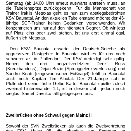
Samstag (ab 14.00 Uhr) erneut auswärts antreten muss, an
die Tabellenspitze zurückgekehrt. Für die Mannschaft von
Trainer Iraklis Metaxas geht es nun zum abstiegsbedrohten
KSV Baunatal. An den aktuellen Tabellenstand möchte der 46-
jährige SCF-Trainer keinen Gedanken verschwenden. Wir
konzentrieren uns nur auf den nächsten Gegner. Ob wir jetzt
auf Platz eins oder zwei stehen, ist uns erst einmal egal,
äußert sich Metaxas.
Den KSV Baunatal erwartet der Deutsch-Grieche als
aggressiven Gastgeber: In Baunatal wird es für uns noch
schwerer als in Pfullendorf. Der KSV verteidigt sehr gallig.
Neben den drei Langzeitverletzten Denis Russ
(Kreuzbandriss), Dejan Bozic (Sprunggelenksverletzung) und
Sandro Knab (eingewachsener Fußnagel) fehlt in Baunatal
auch noch Kapitän Tim Albutat. Der 21-Jährige sah in
Pfullendorf seine fünfte Gelbe Karte. Baunatal spielte zuletzt
zweimal hintereinander 1:1, ist in diesem Jahr jedoch noch
sieglos. Samet Davulcu fällt gelbgesperrt aus.
Zweibrücken ohne Schwall gegen Mainz II
Sowohl der SVN Zweibrücken als auch die Zweitvertretung
des FSV Mainz 05, die ebenfalls am Samstag im