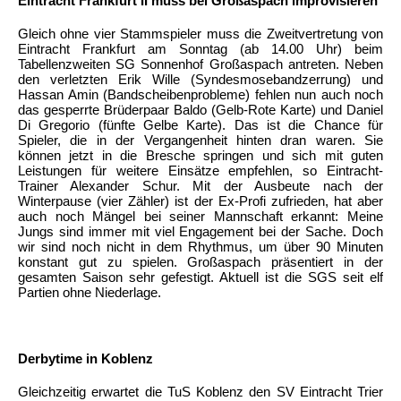
Eintracht Frankfurt II muss bei Großaspach improvisieren
Gleich ohne vier Stammspieler muss die Zweitvertretung von
Eintracht Frankfurt am Sonntag (ab 14.00 Uhr) beim
Tabellenzweiten SG Sonnenhof Großaspach antreten. Neben
den verletzten Erik Wille (Syndesmosebandzerrung) und
Hassan Amin (Bandscheibenprobleme) fehlen nun auch noch
das gesperrte Brüderpaar Baldo (Gelb-Rote Karte) und Daniel
Di Gregorio (fünfte Gelbe Karte). Das ist die Chance für
Spieler, die in der Vergangenheit hinten dran waren. Sie
können jetzt in die Bresche springen und sich mit guten
Leistungen für weitere Einsätze empfehlen, so Eintracht-
Trainer Alexander Schur. Mit der Ausbeute nach der
Winterpause (vier Zähler) ist der Ex-Profi zufrieden, hat aber
auch noch Mängel bei seiner Mannschaft erkannt: Meine
Jungs sind immer mit viel Engagement bei der Sache. Doch
wir sind noch nicht in dem Rhythmus, um über 90 Minuten
konstant gut zu spielen. Großaspach präsentiert in der
gesamten Saison sehr gefestigt. Aktuell ist die SGS seit elf
Partien ohne Niederlage.
Derbytime in Koblenz
Gleichzeitig erwartet die TuS Koblenz den SV Eintracht Trier