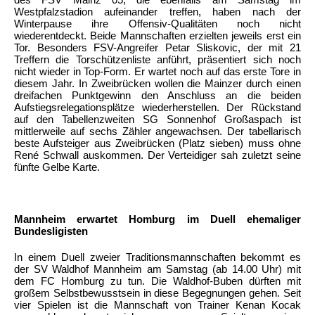
Westpfalzstadion aufeinander treffen, haben nach der
Winterpause ihre Offensiv-Qualitäten noch nicht
wiederentdeckt. Beide Mannschaften erzielten jeweils erst ein
Tor. Besonders FSV-Angreifer Petar Sliskovic, der mit 21
Treffern die Torschützenliste anführt, präsentiert sich noch
nicht wieder in Top-Form. Er wartet noch auf das erste Tore in
diesem Jahr. In Zweibrücken wollen die Mainzer durch einen
dreifachen Punktgewinn den Anschluss an die beiden
Aufstiegsrelegationsplätze wiederherstellen. Der Rückstand
auf den Tabellenzweiten SG Sonnenhof Großaspach ist
mittlerweile auf sechs Zähler angewachsen. Der tabellarisch
beste Aufsteiger aus Zweibrücken (Platz sieben) muss ohne
René Schwall auskommen. Der Verteidiger sah zuletzt seine
fünfte Gelbe Karte.
Mannheim erwartet Homburg im Duell ehemaliger
Bundesligisten
In einem Duell zweier Traditionsmannschaften bekommt es
der SV Waldhof Mannheim am Samstag (ab 14.00 Uhr) mit
dem FC Homburg zu tun. Die Waldhof-Buben dürften mit
großem Selbstbewusstsein in diese Begegnungen gehen. Seit
vier Spielen ist die Mannschaft von Trainer Kenan Kocak