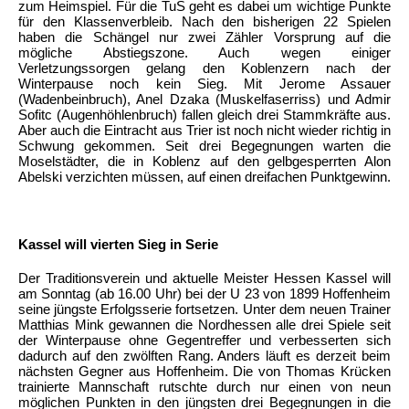
zum Heimspiel. Für die TuS geht es dabei um wichtige Punkte
für den Klassenverbleib. Nach den bisherigen 22 Spielen
haben die Schängel nur zwei Zähler Vorsprung auf die
mögliche Abstiegszone. Auch wegen einiger
Verletzungssorgen gelang den Koblenzern nach der
Winterpause noch kein Sieg. Mit Jerome Assauer
(Wadenbeinbruch), Anel Dzaka (Muskelfaserriss) und Admir
Sofitc (Augenhöhlenbruch) fallen gleich drei Stammkräfte aus.
Aber auch die Eintracht aus Trier ist noch nicht wieder richtig in
Schwung gekommen. Seit drei Begegnungen warten die
Moselstädter, die in Koblenz auf den gelbgesperrten Alon
Abelski verzichten müssen, auf einen dreifachen Punktgewinn.
Kassel will vierten Sieg in Serie
Der Traditionsverein und aktuelle Meister Hessen Kassel will
am Sonntag (ab 16.00 Uhr) bei der U 23 von 1899 Hoffenheim
seine jüngste Erfolgsserie fortsetzen. Unter dem neuen Trainer
Matthias Mink gewannen die Nordhessen alle drei Spiele seit
der Winterpause ohne Gegentreffer und verbesserten sich
dadurch auf den zwölften Rang. Anders läuft es derzeit beim
nächsten Gegner aus Hoffenheim. Die von Thomas Krücken
trainierte Mannschaft rutschte durch nur einen von neun
möglichen Punkten in den jüngsten drei Begegnungen in die