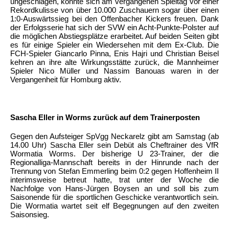
ungeschlagen, konnte sich am vergangenen Spieltag vor einer
Rekordkulisse von über 10.000 Zuschauern sogar über einen
1:0-Auswärtssieg bei den Offenbacher Kickers freuen. Dank
der Erfolgsserie hat sich der SVW ein Acht-Punkte-Polster auf
die möglichen Abstiegsplätze erarbeitet. Auf beiden Seiten gibt
es für einige Spieler ein Wiedersehen mit dem Ex-Club. Die
FCH-Spieler Giancarlo Pinna, Enis Hajri und Christian Beisel
kehren an ihre alte Wirkungsstätte zurück, die Mannheimer
Spieler Nico Müller und Nassim Banouas waren in der
Vergangenheit für Homburg aktiv.
Sascha Eller in Worms zurück auf dem Trainerposten
Gegen den Aufsteiger SpVgg Neckarelz gibt am Samstag (ab
14.00 Uhr) Sascha Eller sein Debüt als Cheftrainer des VfR
Wormatia Worms. Der bisherige U 23-Trainer, der die
Regionalliga-Mannschaft bereits in der Hinrunde nach der
Trennung von Stefan Emmerling beim 0:2 gegen Hoffenheim II
interimsweise betreut hatte, trat unter der Woche die
Nachfolge von Hans-Jürgen Boysen an und soll bis zum
Saisonende für die sportlichen Geschicke verantwortlich sein.
Die Wormatia wartet seit elf Begegnungen auf den zweiten
Saisonsieg.