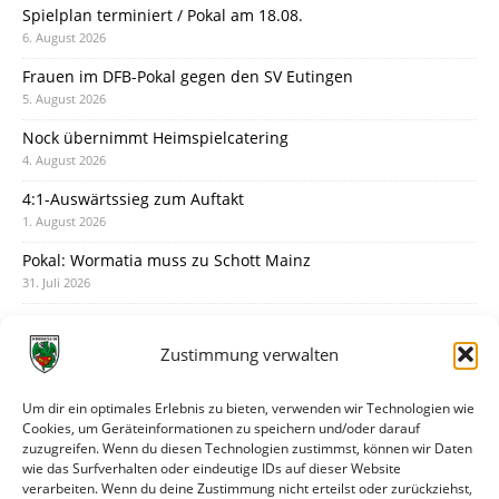
Spielplan terminiert / Pokal am 18.08.
6. August 2026
Frauen im DFB-Pokal gegen den SV Eutingen
5. August 2026
Nock übernimmt Heimspielcatering
4. August 2026
4:1-Auswärtssieg zum Auftakt
1. August 2026
Pokal: Wormatia muss zu Schott Mainz
31. Juli 2026
Wormatia trauert um Jürgen Dinger
30. Juli 2026
Zustimmung verwalten
Deine Spielminute: 89+1
28. Juli 2026
Um dir ein optimales Erlebnis zu bieten, verwenden wir Technologien wie
Cookies, um Geräteinformationen zu speichern und/oder darauf
Neuer Rückensponsor
zuzugreifen. Wenn du diesen Technologien zustimmst, können wir Daten
28. Juli 2026
wie das Surfverhalten oder eindeutige IDs auf dieser Website
verarbeiten. Wenn du deine Zustimmung nicht erteilst oder zurückziehst,