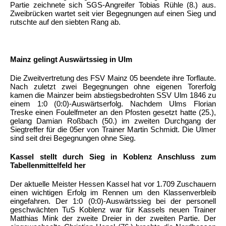
Partie zeichnete sich SGS-Angreifer Tobias Rühle (8.) aus.
Zweibrücken wartet seit vier Begegnungen auf einen Sieg und
rutschte auf den siebten Rang ab.
Mainz gelingt Auswärtssieg in Ulm
Die Zweitvertretung des FSV Mainz 05 beendete ihre Torflaute.
Nach zuletzt zwei Begegnungen ohne eigenen Torerfolg
kamen die Mainzer beim abstiegsbedrohten SSV Ulm 1846 zu
einem 1:0 (0:0)-Auswärtserfolg. Nachdem Ulms Florian
Treske einen Foulelfmeter an den Pfosten gesetzt hatte (25.),
gelang Damian Roßbach (50.) im zweiten Durchgang der
Siegtreffer für die 05er von Trainer Martin Schmidt. Die Ulmer
sind seit drei Begegnungen ohne Sieg.
Kassel stellt durch Sieg in Koblenz Anschluss zum
Tabellenmittelfeld her
Der aktuelle Meister Hessen Kassel hat vor 1.709 Zuschauern
einen wichtigen Erfolg im Rennen um den Klassenverbleib
eingefahren. Der 1:0 (0:0)-Auswärtssieg bei der personell
geschwächten TuS Koblenz war für Kassels neuen Trainer
Matthias Mink der zweite Dreier in der zweiten Partie. Der