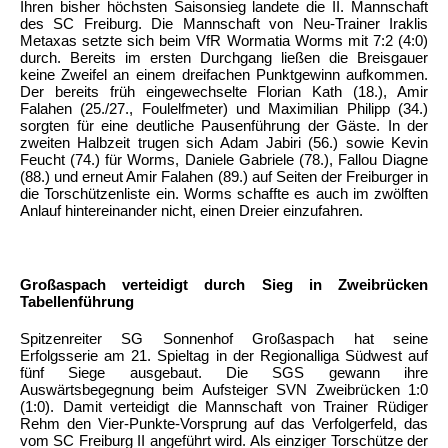
Ihren bisher höchsten Saisonsieg landete die II. Mannschaft
des SC Freiburg. Die Mannschaft von Neu-Trainer Iraklis
Metaxas setzte sich beim VfR Wormatia Worms mit 7:2 (4:0)
durch. Bereits im ersten Durchgang ließen die Breisgauer
keine Zweifel an einem dreifachen Punktgewinn aufkommen.
Der bereits früh eingewechselte Florian Kath (18.), Amir
Falahen (25./27., Foulelfmeter) und Maximilian Philipp (34.)
sorgten für eine deutliche Pausenführung der Gäste. In der
zweiten Halbzeit trugen sich Adam Jabiri (56.) sowie Kevin
Feucht (74.) für Worms, Daniele Gabriele (78.), Fallou Diagne
(88.) und erneut Amir Falahen (89.) auf Seiten der Freiburger in
die Torschützenliste ein. Worms schaffte es auch im zwölften
Anlauf hintereinander nicht, einen Dreier einzufahren.
Großaspach verteidigt durch Sieg in Zweibrücken
Tabellenführung
Spitzenreiter SG Sonnenhof Großaspach hat seine
Erfolgsserie am 21. Spieltag in der Regionalliga Südwest auf
fünf Siege ausgebaut. Die SGS gewann ihre
Auswärtsbegegnung beim Aufsteiger SVN Zweibrücken 1:0
(1:0). Damit verteidigt die Mannschaft von Trainer Rüdiger
Rehm den Vier-Punkte-Vorsprung auf das Verfolgerfeld, das
vom SC Freiburg II angeführt wird. Als einziger Torschütze der