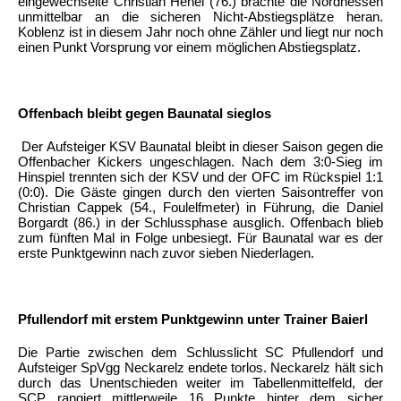
eingewechselte Christian Henel (76.) brachte die Nordhessen
unmittelbar an die sicheren Nicht-Abstiegsplätze heran.
Koblenz ist in diesem Jahr noch ohne Zähler und liegt nur noch
einen Punkt Vorsprung vor einem möglichen Abstiegsplatz.
Offenbach bleibt gegen Baunatal sieglos
Der Aufsteiger KSV Baunatal bleibt in dieser Saison gegen die
Offenbacher Kickers ungeschlagen. Nach dem 3:0-Sieg im
Hinspiel trennten sich der KSV und der OFC im Rückspiel 1:1
(0:0). Die Gäste gingen durch den vierten Saisontreffer von
Christian Cappek (54., Foulelfmeter) in Führung, die Daniel
Borgardt (86.) in der Schlussphase ausglich. Offenbach blieb
zum fünften Mal in Folge unbesiegt. Für Baunatal war es der
erste Punktgewinn nach zuvor sieben Niederlagen.
Pfullendorf mit erstem Punktgewinn unter Trainer Baierl
Die Partie zwischen dem Schlusslicht SC Pfullendorf und
Aufsteiger SpVgg Neckarelz endete torlos. Neckarelz hält sich
durch das Unentschieden weiter im Tabellenmittelfeld, der
SCP rangiert mittlerweile 16 Punkte hinter dem sicher