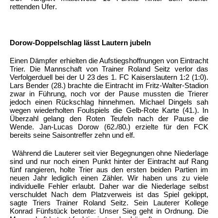
rettenden Ufer.
Dorow-Doppelschlag lässt Lautern jubeln
Einen Dämpfer erhielten die Aufstiegshoffnungen von Eintracht
Trier. Die Mannschaft von Trainer Roland Seitz verlor das
Verfolgerduell bei der U 23 des 1. FC Kaiserslautern 1:2 (1:0).
Lars Bender (28.) brachte die Eintracht im Fritz-Walter-Stadion
zwar in Führung, noch vor der Pause mussten die Trierer
jedoch einen Rückschlag hinnehmen. Michael Dingels sah
wegen wiederholten Foulspiels die Gelb-Rote Karte (41.). In
Überzahl gelang den Roten Teufeln nach der Pause die
Wende. Jan-Lucas Dorow (62./80.) erzielte für den FCK
bereits seine Saisontreffer zehn und elf.
Während die Lauterer seit vier Begegnungen ohne Niederlage
sind und nur noch einen Punkt hinter der Eintracht auf Rang
fünf rangieren, holte Trier aus den ersten beiden Partien im
neuen Jahr lediglich einen Zähler. Wir haben uns zu viele
individuelle Fehler erlaubt. Daher war die Niederlage selbst
verschuldet Nach dem Platzverweis ist das Spiel gekippt,
sagte Triers Trainer Roland Seitz. Sein Lauterer Kollege
Konrad Fünfstück betonte: Unser Sieg geht in Ordnung. Die