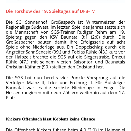
Die Torshow des 19. Spieltages auf DFB-TV
Die SG Sonnenhof Großaspach ist Wintermeister der
Regionalliga Südwest. Im letzten Spiel des Jahres setzte sich
die Mannschaft von SGS-Trainer Rüdiger Rehm am 19.
Spieltag gegen den KSV Baunatal 3:1 (2:0) durch. Die
Großaspacher bauten damit ihre Erfolgsserie auf acht
Spiele ohne Niederlage aus. Ein Doppelschlag durch die
Angreifer Sahr Senesie (39.) und Tobias Rühle (43.) kurz vor
der Halbzeit brachte die SGS auf die Siegerstraße. Erneut
Rühle (47.) mit seinem vierten Saisontor und Baunatals
Christian Käthner (90.) stellten den Endstand her.
Die SGS hat nun bereits vier Punkte Vorsprung auf die
Verfolger Mainz II, Trier und Freiburg II. Für Aufsteiger
Baunatal war es die sechste Niederlage in Folge. Die
Hessen rangieren mit neun Zählern weiterhin auf dem 17.
Platz.
Kickers Offenbach lässt Koblenz keine Chance
Die Offenbach Kickers fuhren beim 4:0 (2:0) im Heimspiel