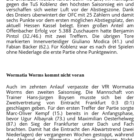
gegen die TuS Koblenz den höchsten Saisonsieg ein und
verschaffen sich weiter Luft vor der Abstiegszone. Dank
des Dreiers überwintert der OFC mit 25 Zählern und damit
sechs Punkte vor dem ersten möglichen Abstiegsplatz, den
aktuell Hessen Kassel belegt. Einen großen Anteil am
Offenbacher Erfolg vor 5.388 Zuschauern hatte Benjamin
Pintol (32./46.) mit zwei Treffern. Die übrigen Tore
markierten Innenverteidiger Giuliano Modica (41.) und
Fabian Bäcker (62.). Für Koblenz war es nach drei Spielen
ohne Niederlage die erste Partie ohne Punktgewinn.
Wormatia Worms kommt nicht voran
Auch im zehnten Anlauf verpasste der VfR Wormatia
Worms den zweiten Saisonsieg. Die Mannschaft von
Trainer Hans-Jürgen Boysen musste sich bei der
Zweitvertretung von Eintracht Frankfurt 0:3 (0:1)
geschlagen geben. Für den ersten Treffer der Partie sorgte
Marc-Oliver Kempf (15.) bereits in der Anfangsphase,
bevor Ugur Albayrak (73.) und Maximilian Oesterhelweg
(87.) den Sieg der Frankfurter unter Dach und Fach
brachten. Damit hat die Eintracht den Abwärtstrend (zwei
Niederlagen) der vergangenen Wochen gestoppt, während
der Abstand der Wormatia auf einen sicheren Nicht-