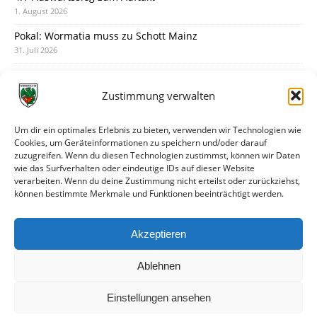
1. August 2026
Pokal: Wormatia muss zu Schott Mainz
31. Juli 2026
Wormatia trauert um Jürgen Dinger
30. Juli 2026
Zustimmung verwalten
Deine Spielminute: 89+1
28. Juli 2026
Um dir ein optimales Erlebnis zu bieten, verwenden wir Technologien wie
Cookies, um Geräteinformationen zu speichern und/oder darauf
Neuer Rückensponsor
zuzugreifen. Wenn du diesen Technologien zustimmst, können wir Daten
28. Juli 2026
wie das Surfverhalten oder eindeutige IDs auf dieser Website
verarbeiten. Wenn du deine Zustimmung nicht erteilst oder zurückziehst,
Neue Podcast-Folge: So tickt Björn!
können bestimmte Merkmale und Funktionen beeinträchtigt werden.
27. Juli 2026
Eindrücke vom Stadionfest
Akzeptieren
27. Juli 2026
Ablehnen
Einstellungen ansehen