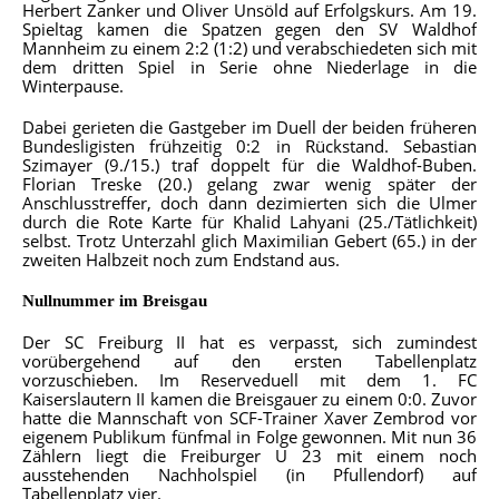
Herbert Zanker und Oliver Unsöld auf Erfolgskurs. Am 19.
Spieltag kamen die Spatzen gegen den SV Waldhof
Mannheim zu einem 2:2 (1:2) und verabschiedeten sich mit
dem dritten Spiel in Serie ohne Niederlage in die
Winterpause.
Dabei gerieten die Gastgeber im Duell der beiden früheren
Bundesligisten frühzeitig 0:2 in Rückstand. Sebastian
Szimayer (9./15.) traf doppelt für die Waldhof-Buben.
Florian Treske (20.) gelang zwar wenig später der
Anschlusstreffer, doch dann dezimierten sich die Ulmer
durch die Rote Karte für Khalid Lahyani (25./Tätlichkeit)
selbst. Trotz Unterzahl glich Maximilian Gebert (65.) in der
zweiten Halbzeit noch zum Endstand aus.
Nullnummer im Breisgau
Der SC Freiburg II hat es verpasst, sich zumindest
vorübergehend auf den ersten Tabellenplatz
vorzuschieben. Im Reserveduell mit dem 1. FC
Kaiserslautern II kamen die Breisgauer zu einem 0:0. Zuvor
hatte die Mannschaft von SCF-Trainer Xaver Zembrod vor
eigenem Publikum fünfmal in Folge gewonnen. Mit nun 36
Zählern liegt die Freiburger U 23 mit einem noch
ausstehenden Nachholspiel (in Pfullendorf) auf
Tabellenplatz vier.