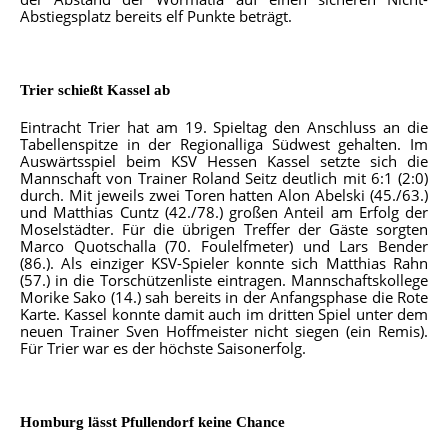
Abstiegsplatz bereits elf Punkte beträgt.
Trier schießt Kassel ab
Eintracht Trier hat am 19. Spieltag den Anschluss an die
Tabellenspitze in der Regionalliga Südwest gehalten. Im
Auswärtsspiel beim KSV Hessen Kassel setzte sich die
Mannschaft von Trainer Roland Seitz deutlich mit 6:1 (2:0)
durch. Mit jeweils zwei Toren hatten Alon Abelski (45./63.)
und Matthias Cuntz (42./78.) großen Anteil am Erfolg der
Moselstädter. Für die übrigen Treffer der Gäste sorgten
Marco Quotschalla (70. Foulelfmeter) und Lars Bender
(86.). Als einziger KSV-Spieler konnte sich Matthias Rahn
(57.) in die Torschützenliste eintragen. Mannschaftskollege
Morike Sako (14.) sah bereits in der Anfangsphase die Rote
Karte. Kassel konnte damit auch im dritten Spiel unter dem
neuen Trainer Sven Hoffmeister nicht siegen (ein Remis).
Für Trier war es der höchste Saisonerfolg.
Homburg lässt Pfullendorf keine Chance