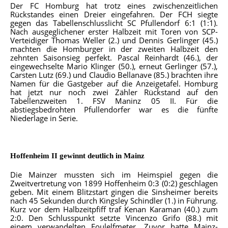
Der FC Homburg hat trotz eines zwischenzeitlichen
Rückstandes einen Dreier eingefahren. Der FCH siegte
gegen das Tabellenschlusslicht SC Pfullendorf 6:1 (1:1).
Nach ausgeglichener erster Halbzeit mit Toren von SCP-
Verteidiger Thomas Weller (2.) und Dennis Gerlinger (45.)
machten die Homburger in der zweiten Halbzeit den
zehnten Saisonsieg perfekt. Pascal Reinhardt (46.), der
eingewechselte Mario Klinger (50.), erneut Gerlinger (57.),
Carsten Lutz (69.) und Claudio Bellanave (85.) brachten ihre
Namen für die Gastgeber auf die Anzeigetafel. Homburg
hat jetzt nur noch zwei Zähler Rückstand auf den
Tabellenzweiten 1. FSV Maninz 05 II. Für die
abstiegsbedrohten Pfullendorfer war es die fünfte
Niederlage in Serie.
Hoffenheim II gewinnt deutlich in Mainz
Die Ma
inzer mussten sich im Heimspiel gegen die
Zweitvertretung von 1899 Hoffenheim 0:3 (0:2) geschlagen
geben. Mit einem Blitzstart gingen die Sinsheimer bereits
nach 45 Sekunden durch Kingsley Schindler (1.) in Führung.
Kurz vor dem Halbzeitpfiff traf Kenan Karaman (40.) zum
2:0. Den Schlusspunkt setzte Vincenzo Grifo (88.) mit
einem verwandelten Foulelfmeter. Zuvor hatte Mainz-