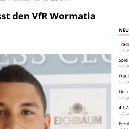
sst den VfR Wormatia
NEU
Trad
7. Aug
Spiel
6. Aug
Frau
5. Aug
Nock
4. Aug
4:1-
1. Aug
Poka