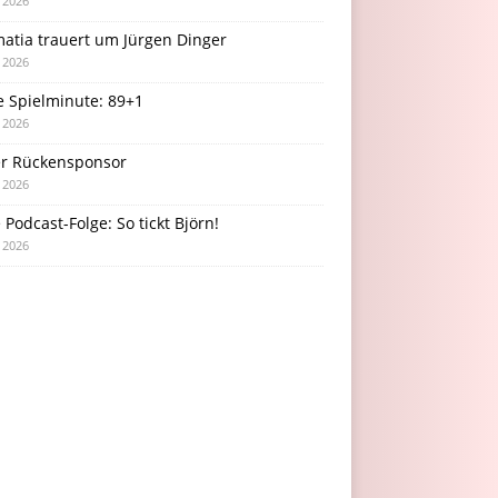
i 2026
atia trauert um Jürgen Dinger
i 2026
e Spielminute: 89+1
i 2026
r Rückensponsor
i 2026
Podcast-Folge: So tickt Björn!
i 2026