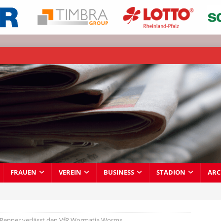
FRAUEN
VEREIN
BUSINESS
STADION
ARC
 Renner verlässt den VfR Wormatia Worms