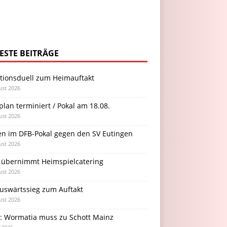
ESTE BEITRÄGE
itionsduell zum Heimauftakt
ust 2026
plan terminiert / Pokal am 18.08.
ust 2026
en im DFB-Pokal gegen den SV Eutingen
ust 2026
 übernimmt Heimspielcatering
ust 2026
Auswärtssieg zum Auftakt
ust 2026
l: Wormatia muss zu Schott Mainz