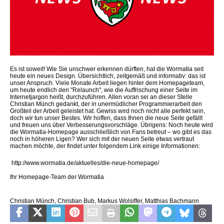
Es ist soweit! Wie Sie unschwer erkennen dürften, hat die Wormatia seit
heute ein neues Design. Übersichtlich, zeitgemäß und informativ: das ist
unser Anspruch. Viele Monate Arbeit liegen hinter dem Homepageteam,
um heute endlich den "Relaunch", wie die Auffrischung einer Seite im
Internetjargon heißt, durchzuführen. Allen voran sei an dieser Stelle
Christian Münch gedankt, der in unermüdlicher Programmierarbeit den
Großteil der Arbeit geleistet hat. Gewiss wird noch nicht alle perfekt sein,
doch wir tun unser Bestes. Wir hoffen, dass Ihnen die neue Seite gefällt
und freuen uns über Verbesserungsvorschläge. Übrigens: Noch heute wird
die Wormatia-Homepage ausschließlich von Fans betreut – wo gibt es das
noch in höheren Ligen? Wer sich mit der neuen Seite etwas vertraut
machen möchte, der findet unter folgendem Link einige Informationen:
http://www.wormatia.de/aktuelles/die-neue-homepage/
Ihr Homepage-Team der Wormatia
Christian Münch, Christian Bub, Markus Wolsiffer, Matthias Bachmann