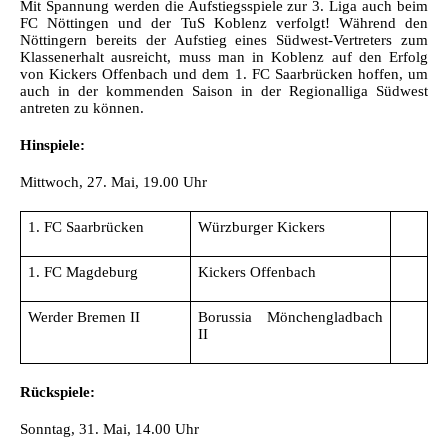
Mit Spannung werden die Aufstiegsspiele zur 3. Liga auch beim
FC Nöttingen und der TuS Koblenz verfolgt! Während den
Nöttingern bereits der Aufstieg eines Südwest-Vertreters zum
Klassenerhalt ausreicht, muss man in Koblenz auf den Erfolg
von Kickers Offenbach und dem 1. FC Saarbrücken hoffen, um
auch in der kommenden Saison in der Regionalliga Südwest
antreten zu können.
Hinspiele:
Mittwoch, 27. Mai, 19.00 Uhr
1. FC Saarbrücken
Würzburger Kickers
1. FC Magdeburg
Kickers Offenbach
Werder Bremen II
Borussia Mönchengladbach
II
Rückspiele:
Sonntag, 31. Mai, 14.00 Uhr