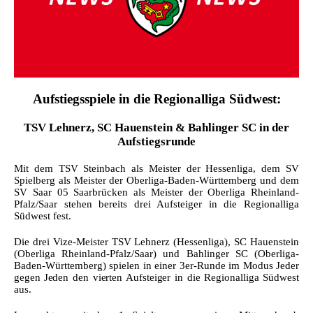
Aufstiegsspiele in die Regionalliga
Südwest:
TSV Lehnerz, SC Hauenstein & Bahlinger SC in der
Aufstiegsrunde
Mit dem TSV Steinbach als Meister der Hessenliga, dem SV
Spielberg als Meister der Oberliga-Baden-Württemberg und dem
SV Saar 05 Saarbrücken als Meister der Oberliga Rheinland-
Pfalz/Saar stehen bereits drei Aufsteiger in die Regionalliga
Südwest fest.
Die drei Vize-Meister TSV Lehnerz (Hessenliga), SC Hauenstein
(Oberliga Rheinland-Pfalz/Saar) und Bahlinger SC (Oberliga-
Baden-Württemberg) spielen in einer 3er-Runde im Modus
Jeder
gegen
Jeden den vierten Aufsteiger in die Regionalliga Südwest
aus.