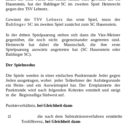
Hauenstein
,
hat
der
Bahlinger SC
im
zweiten
Spiel
Heimrecht
gegen
den
TSV Lehnerz
.
Gewinnt
der
TSV Lehnerz
das
erste
Spiel,
muss
der
Bahlinger SC
im
zweiten
Spiel
zunächst zum SC Hauenstein
.
In
der
dritten
Spielpaarung
stehen
sich
dann
die
Vize-Meister
gegenüber,
die
noch
nicht
gegeneinander
angetreten
sind.
Heimrecht
hat
dabei
die
Mannschaft,
die
ihre
erste
Spielpaarung
auswärts
angetreten
hat
(SC Hauenstein oder
Bahlinger SC).
Der Spielmodus
Die
Spiele
werden
in
einer
einfachen
Punkterunde
Jeder
gegen
Jeden
ausgetragen,
wobei
jeder
Teilnehmer
der
Aufstiegsrunde
ein
Heim-
und
ein
Auswärtsspiel
hat.
Der
Erstplatzierte
der
Punktrunde
wird
nach
folgenden
Kriterien
ermittelt
und
steigt
in
die
Regionalliga
Südwest
auf.
Punkteverhältnis,
bei
Gleichheit
dann
die
nach
dem
Subtraktionsverfahren
ermittelte
2)
Tordifferenz,
bei
Gleichheit
dann