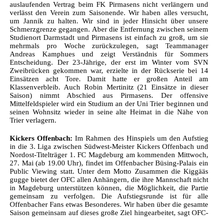
auslaufenden Vertrag beim FK Pirmasens nicht verlängern und
verlässt den Verein zum Saisonende. Wir haben alles versucht,
um Jannik zu halten. Wir sind in jeder Hinsicht über unsere
Schmerzgrenze gegangen. Aber die Entfernung zwischen seinem
Studienort Darmstadt und Pirmasens ist einfach zu groß, um sie
mehrmals pro Woche zurückzulegen, sagt Teammanager
Andreas Kamphues und zeigt Verständnis für Sommers
Entscheidung. Der 23-Jährige, der erst im Winter vom SVN
Zweibrücken gekommen war, erzielte in der Rückserie bei 14
Einsätzen acht Tore. Damit hatte er großen Anteil am
Klassenverbleib. Auch Robin Mertinitz (21 Einsätze in dieser
Saison) nimmt Abschied aus Pirmasens. Der offensive
Mittelfeldspieler wird ein Studium an der Uni Trier beginnen und
seinen Wohnsitz wieder in seine alte Heimat in die Nähe von
Trier verlagern.
Kickers Offenbach:
Im Rahmen des Hinspiels um den Aufstieg
in die 3. Liga zwischen Südwest-Meister Kickers Offenbach und
Nordost-Titelträger 1. FC Magdeburg am kommenden Mittwoch,
27. Mai (ab 19.00 Uhr), findet im Offenbacher Büsing-Palais ein
Public Viewing statt. Unter dem Motto Zusammen die Kiggääs
gugge bietet der OFC allen Anhängern, die ihre Mannschaft nicht
in Magdeburg unterstützen können, die Möglichkeit, die Partie
gemeinsam zu verfolgen. Die Aufstiegsrunde ist für alle
Offenbacher Fans etwas Besonderes. Wir haben über die gesamte
Saison gemeinsam auf dieses große Ziel hingearbeitet, sagt OFC-