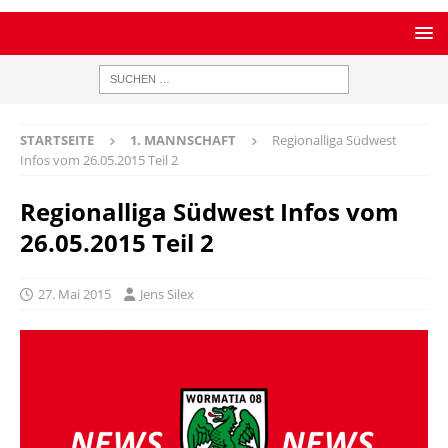
STARTSEITE
1. MANNSCHAFT
Regionalliga Südwest
Infos vom 26.05.2015 Teil 2
Regionalliga Südwest Infos vom
26.05.2015 Teil 2
27. Mai 2015
Jens Silex