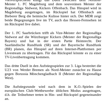
Meister 1. FC Magdeburg und dem souveränen Meister der
Regionalliga Südwest, Kickers Offenbach. Das Hinspiel wird in
Magdeburg ausgetragen, im Rückspiel hat Offenbach am
Bieberer Berg die heimische Kulisse hinter sich. Der MDR zeigt
beide Begegnungen live im TV, auch das Hessen-Fernsehen ist
im Rückspiel live dabei.
Der 1. FC Saarbrücken trifft als Vize-Meister der Regionalliga
Südwest auf die Würzburger Kickers (Meister der Regionalliga
Bayern) und hat in der ersten Partie Heimrecht. Der
Saarländische Rundfunk (SR) und der Bayerische Rundfunk
(BR) planen, das Hinspiel auf ihren Internet-Plattformen per
Livestream zu übertragen. Für das Rückspiel könnte es zu einer
TV-Liveübertragung kommen.
Das dritte Duell in den Aufstiegsspielen zur 3. Liga bestreitet die
U23 von Werder Bremen als Nord-Meister zunächst zu Hause
gegen Borussia Mönchengladbach II (Meister der Regionalliga
West).
Die Aufstiegsrunde wird nach dem in K.O.-Spielen der
europäischen Club-Wettbewerbe üblichen Modus ausgetragen,
d.h. die Teilnehmer treten in Hin- und Rückspiel gegeneinander
an.