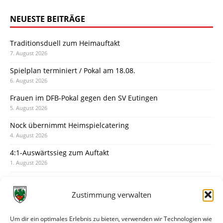
NEUESTE BEITRÄGE
Traditionsduell zum Heimauftakt
7. August 2026
Spielplan terminiert / Pokal am 18.08.
6. August 2026
Frauen im DFB-Pokal gegen den SV Eutingen
5. August 2026
Nock übernimmt Heimspielcatering
4. August 2026
4:1-Auswärtssieg zum Auftakt
1. August 2026
Pokal: Wormatia muss zu Schott Mainz
31. Juli 2026
Zustimmung verwalten
Wormatia trauert um Jürgen Dinger
30. Juli 2026
Um dir ein optimales Erlebnis zu bieten, verwenden wir Technologien wie