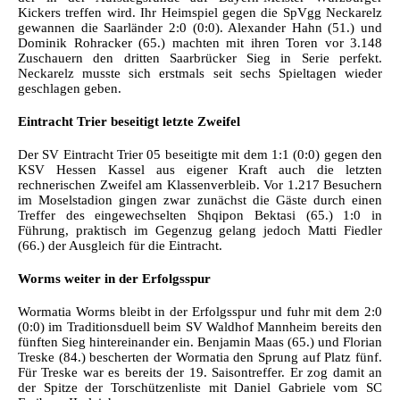
Kickers treffen wird. Ihr Heimspiel gegen die SpVgg Neckarelz
gewannen die Saarländer 2:0 (0:0). Alexander Hahn (51.) und
Dominik Rohracker (65.) machten mit ihren Toren vor 3.148
Zuschauern den dritten Saarbrücker Sieg in Serie perfekt.
Neckarelz musste sich erstmals seit sechs Spieltagen wieder
geschlagen geben.
Eintracht Trier beseitigt letzte Zweifel
Der SV Eintracht Trier 05 beseitigte mit dem 1:1 (0:0) gegen den
KSV Hessen Kassel aus eigener Kraft auch die letzten
rechnerischen Zweifel am Klassenverbleib. Vor 1.217 Besuchern
im Moselstadion gingen zwar zunächst die Gäste durch einen
Treffer des eingewechselten Shqipon Bektasi (65.) 1:0 in
Führung, praktisch im Gegenzug gelang jedoch Matti Fiedler
(66.) der Ausgleich für die Eintracht.
Worms weiter in der Erfolgsspur
Wormatia Worms bleibt in der Erfolgsspur und fuhr mit dem 2:0
(0:0) im Traditionsduell beim SV Waldhof Mannheim bereits den
fünften Sieg hintereinander ein. Benjamin Maas (65.) und Florian
Treske (84.) bescherten der Wormatia den Sprung auf Platz fünf.
Für Treske war es bereits der 19. Saisontreffer. Er zog damit an
der Spitze der Torschützenliste mit Daniel Gabriele vom SC