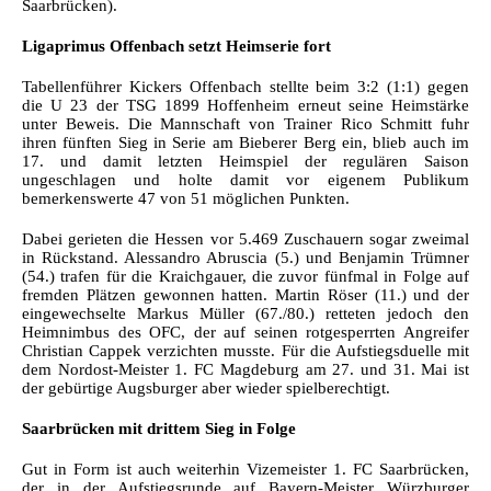
Saarbrücken).
Ligaprimus Offenbach setzt Heimserie fort
Tabellenführer Kickers Offenbach stellte beim 3:2 (1:1) gegen
die U 23 der TSG 1899 Hoffenheim erneut seine Heimstärke
unter Beweis. Die Mannschaft von Trainer Rico Schmitt fuhr
ihren fünften Sieg in Serie am Bieberer Berg ein, blieb auch im
17. und damit letzten Heimspiel der regulären Saison
ungeschlagen und holte damit vor eigenem Publikum
bemerkenswerte 47 von 51 möglichen Punkten.
Dabei gerieten die Hessen vor 5.469 Zuschauern sogar zweimal
in Rückstand. Alessandro Abruscia (5.) und Benjamin Trümner
(54.) trafen für die Kraichgauer, die zuvor fünfmal in Folge auf
fremden Plätzen gewonnen hatten. Martin Röser (11.) und der
eingewechselte Markus Müller (67./80.) retteten jedoch den
Heimnimbus des OFC, der auf seinen rotgesperrten Angreifer
Christian Cappek verzichten musste. Für die Aufstiegsduelle mit
dem Nordost-Meister 1. FC Magdeburg am 27. und 31. Mai ist
der gebürtige Augsburger aber wieder spielberechtigt.
Saarbrücken mit drittem Sieg in Folge
Gut in Form ist auch weiterhin Vizemeister 1. FC Saarbrücken,
der in der Aufstiegsrunde auf Bayern-Meister Würzburger