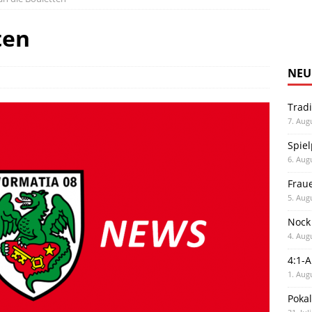
ten
NEU
Trad
7. Aug
Spiel
6. Aug
Frau
5. Aug
Nock
4. Aug
4:1-
1. Aug
Poka