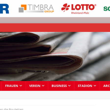
FRAUEN
VEREIN
BUSINESS
STADION
ARC
an die Bouletten