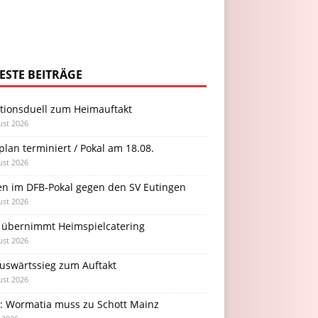
ESTE BEITRÄGE
itionsduell zum Heimauftakt
ust 2026
plan terminiert / Pokal am 18.08.
ust 2026
en im DFB-Pokal gegen den SV Eutingen
ust 2026
 übernimmt Heimspielcatering
ust 2026
Auswärtssieg zum Auftakt
ust 2026
l: Wormatia muss zu Schott Mainz