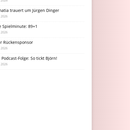
i 2026
atia trauert um Jürgen Dinger
i 2026
e Spielminute: 89+1
i 2026
r Rückensponsor
i 2026
Podcast-Folge: So tickt Björn!
i 2026