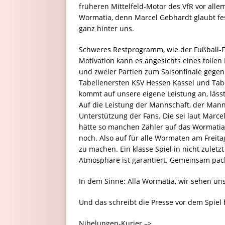
früheren Mittelfeld-Motor des VfR vor alle
Wormatia, denn Marcel Gebhardt glaubt fes
ganz hinter uns.
Schweres Restprogramm, wie der Fußball-
Motivation kann es angesichts eines toll
und zweier Partien zum Saisonfinale gegen
Tabellenersten KSV Hessen Kassel und Tabe
kommt auf unsere eigene Leistung an, läss
Auf die Leistung der Mannschaft, der Man
Unterstützung der Fans. Die sei laut Mar
hätte so manchen Zähler auf das Wormatia-
noch. Also auf für alle Wormaten am Frei
zu machen. Ein klasse Spiel in nicht zulet
Atmosphäre ist garantiert. Gemeinsam packe
In dem Sinne: Alla Wormatia, wir sehen un
Und das schreibt die Presse vor dem Spi
Nibelungen-Kurier –>