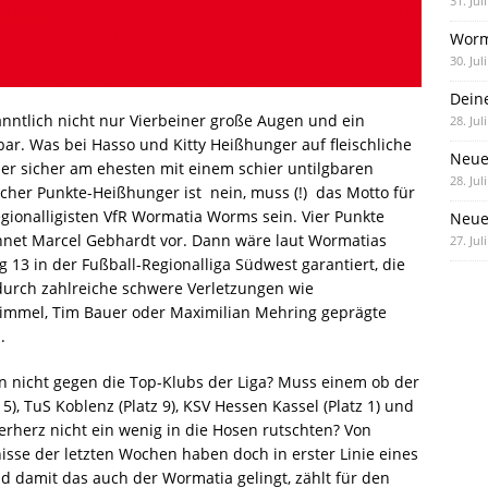
31. Jul
Worm
30. Jul
Dein
ntlich nicht nur Vierbeiner große Augen und ein
28. Jul
llbar. Was bei Hasso und Kitty Heißhunger auf fleischliche
Neue
er sicher am ehesten mit einem schier untilgbaren
28. Jul
 Punkte-Heißhunger ist  nein, muss (!)  das Motto für
egionalligisten VfR Wormatia Worms sein. Vier Punkte
Neue 
chnet Marcel Gebhardt vor. Dann wäre laut Wormatias
27. Jul
 13 in der Fußball-Regionalliga Südwest garantiert, die
 durch zahlreiche schwere Verletzungen wie
 Himmel, Tim Bauer oder Maximilian Mehring geprägte
.
len nicht gegen die Top-Klubs der Liga? Muss einem ob der
, TuS Koblenz (Platz 9), KSV Hessen Kassel (Platz 1) und
erherz nicht ein wenig in die Hosen rutschten? Von
nisse der letzten Wochen haben doch in erster Linie eines
nd damit das auch der Wormatia gelingt, zählt für den