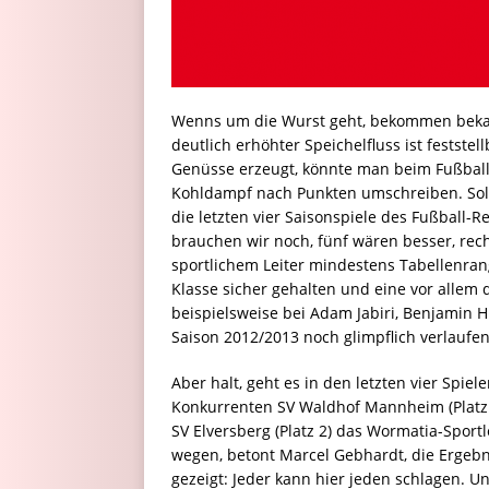
Wenns um die Wurst geht, bekommen bekan
deutlich erhöhter Speichelfluss ist festste
Genüsse erzeugt, könnte man beim Fußball
Kohldampf nach Punkten umschreiben. Solcher
die letzten vier Saisonspiele des Fußball-R
brauchen wir noch, fünf wären besser, re
sportlichem Leiter mindestens Tabellenrang
Klasse sicher gehalten und eine vor allem
beispielsweise bei Adam Jabiri, Benjamin
Saison 2012/2013 noch glimpflich verlaufen
Aber halt, geht es in den letzten vier Spie
Konkurrenten SV Waldhof Mannheim (Platz 5)
SV Elversberg (Platz 2) das Wormatia-Sportl
wegen, betont Marcel Gebhardt, die Ergeb
gezeigt: Jeder kann hier jeden schlagen. U