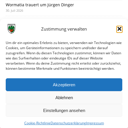
Wormatia trauert um Jürgen Dinger
30. Juli 2026
Deine Spielminute: 89+1
28. Juli 2026
Zustimmung verwalten
Neuer Rückensponsor
28. Juli 2026
Um dir ein optimales Erlebnis zu bieten, verwenden wir Technologien wie
Cookies, um Geräteinformationen zu speichern und/oder darauf
Neue Podcast-Folge: So tickt Björn!
zuzugreifen. Wenn du diesen Technologien zustimmst, können wir Daten
27. Juli 2026
wie das Surfverhalten oder eindeutige IDs auf dieser Website
verarbeiten. Wenn du deine Zustimmung nicht erteilst oder zurückziehst,
Eindrücke vom Stadionfest
können bestimmte Merkmale und Funktionen beeinträchtigt werden.
27. Juli 2026
Unterhaltsamer Abschlusstest mit später Niederlage
Akzeptieren
25. Juli 2026
Ablehnen
Einstellungen ansehen
Cookie-Richtlinie
Datenschutzerklärung
Impressum
© VfR Wormatia Worms