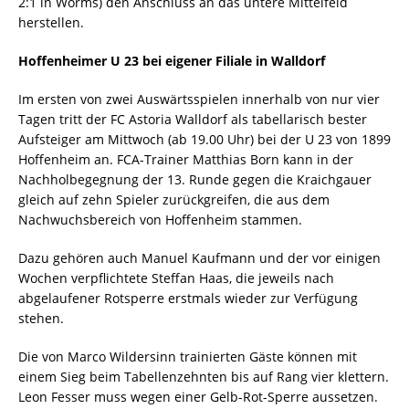
2:1 in Worms) den Anschluss an das untere Mittelfeld
herstellen.
Hoffenheimer U 23 bei eigener Filiale in Walldorf
Im ersten von zwei Auswärtsspielen innerhalb von nur vier
Tagen tritt der FC Astoria Walldorf als tabellarisch bester
Aufsteiger am Mittwoch (ab 19.00 Uhr) bei der U 23 von 1899
Hoffenheim an. FCA-Trainer Matthias Born kann in der
Nachholbegegnung der 13. Runde gegen die Kraichgauer
gleich auf zehn Spieler zurückgreifen, die aus dem
Nachwuchsbereich von Hoffenheim stammen.
Dazu gehören auch Manuel Kaufmann und der vor einigen
Wochen verpflichtete Steffan Haas, die jeweils nach
abgelaufener Rotsperre erstmals wieder zur Verfügung
stehen.
Die von Marco Wildersinn trainierten Gäste können mit
einem Sieg beim Tabellenzehnten bis auf Rang vier klettern.
Leon Fesser muss wegen einer Gelb-Rot-Sperre aussetzen.