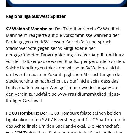
Regionalliga Südwest Splitter
SV Waldhof Mannheim:
Der Traditionsverein SV Waldhof
Mannheim reagierte auf die Vorkommnisse während der
Partie gegen den KSV Hessen Kassel (3:1) und sprach
Stadionverbote gegen sechs Mitglieder einer
neugegründeten Fangruppierung aus. Vor Anpfiff und kurz
vor der Halbzeitpause waren Knallkörper gezündet worden.
Solche Handlungen tolerieren wir beim SV Waldhof nicht
und werden auch in Zukunft jeglichen Missachtungen der
Stadionordnung nachgehen. Es darf nicht sein, dass das
Fehlverhalten einiger Weniger immer wieder negativ auf
den Verein zurückfällt, so SVW-Präsidiumsmitglied Klaus-
Rüdiger Geschwill.
FC 08 Homburg:
Der FC 08 Homburg folgte seinen beiden
Ligakonkurrenten SV 07 Elversberg und 1. FC Saarbrücken in
das Achtelfinale um den Saarland-Pokal. Die Mannschaft
von FCH-Trainer Jens Kiefer gewann beim Saarlandligisten