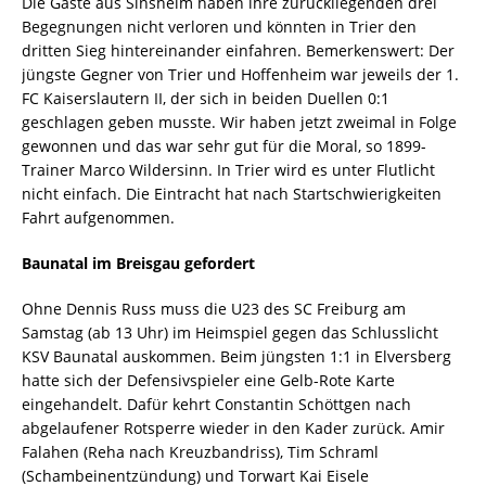
Die Gäste aus Sinsheim haben ihre zurückliegenden drei
Begegnungen nicht verloren und könnten in Trier den
dritten Sieg hintereinander einfahren. Bemerkenswert: Der
jüngste Gegner von Trier und Hoffenheim war jeweils der 1.
FC Kaiserslautern II, der sich in beiden Duellen 0:1
geschlagen geben musste. Wir haben jetzt zweimal in Folge
gewonnen und das war sehr gut für die Moral, so 1899-
Trainer Marco Wildersinn. In Trier wird es unter Flutlicht
nicht einfach. Die Eintracht hat nach Startschwierigkeiten
Fahrt aufgenommen.
Baunatal im Breisgau gefordert
Ohne Dennis Russ muss die U23 des SC Freiburg am
Samstag (ab 13 Uhr) im Heimspiel gegen das Schlusslicht
KSV Baunatal auskommen. Beim jüngsten 1:1 in Elversberg
hatte sich der Defensivspieler eine Gelb-Rote Karte
eingehandelt. Dafür kehrt Constantin Schöttgen nach
abgelaufener Rotsperre wieder in den Kader zurück. Amir
Falahen (Reha nach Kreuzbandriss), Tim Schraml
(Schambeinentzündung) und Torwart Kai Eisele