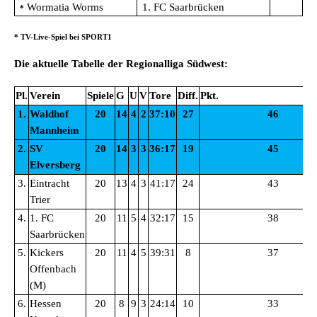
Wormatia Worms
1. FC Saarbrücken
*
* TV-Live-Spiel bei SPORT1
Die aktuelle Tabelle der Regionalliga Südwest:
Pl.
Verein
Spiele
G
U
V
Tore
Diff.
Pkt.
1.
Waldhof
20
14
4
2
37:10
27
46
Mannheim
2.
SV
20
14
3
3
36:17
19
45
Elversberg
3.
Eintracht
20
13
4
3
41:17
24
43
Trier
4.
1. FC
20
11
5
4
32:17
15
38
Saarbrücken
5.
Kickers
20
11
4
5
39:31
8
37
Offenbach
(M)
6.
Hessen
20
8
9
3
24:14
10
33