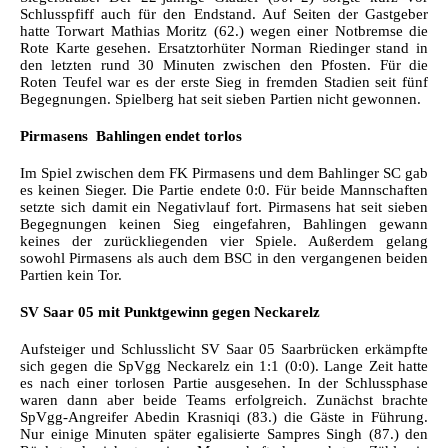
Schlusspfiff auch für den Endstand. Auf Seiten der Gastgeber
hatte Torwart Mathias Moritz (62.) wegen einer Notbremse die
Rote Karte gesehen. Ersatztorhüter Norman Riedinger stand in
den letzten rund 30 Minuten zwischen den Pfosten. Für die
Roten Teufel war es der erste Sieg in fremden Stadien seit fünf
Begegnungen. Spielberg hat seit sieben Partien nicht gewonnen.
Pirmasens  Bahlingen endet torlos
Im Spiel zwischen dem FK Pirmasens und dem Bahlinger SC gab
es keinen Sieger. Die Partie endete 0:0. Für beide Mannschaften
setzte sich damit ein Negativlauf fort. Pirmasens hat seit sieben
Begegnungen keinen Sieg eingefahren, Bahlingen gewann
keines der zurückliegenden vier Spiele. Außerdem gelang
sowohl Pirmasens als auch dem BSC in den vergangenen beiden
Partien kein Tor.
SV Saar 05 mit Punktgewinn gegen Neckarelz
Aufsteiger und Schlusslicht SV Saar 05 Saarbrücken erkämpfte
sich gegen die SpVgg Neckarelz ein 1:1 (0:0). Lange Zeit hatte
es nach einer torlosen Partie ausgesehen. In der Schlussphase
waren dann aber beide Teams erfolgreich. Zunächst brachte
SpVgg-Angreifer Abedin Krasniqi (83.) die Gäste in Führung.
Nur einige Minuten später egalisierte Sampres Singh (87.) den