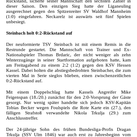
Rückstand, sicherte seiner Mannschaft den sechsten Zähler in
dieser Saison. Den einzigen Sieg hatte der Liganeuling
ausgerechnet gegen den Spitzenreiter SV Waldhof Mannheim
(1:0) eingefahren. Neckarelz ist auswärts seit fünf Spielen
unbesiegt.
Steinbach holt 0:2-Rückstand auf
Der neuformierte TSV Steinbach ist mit einem Remis in die
Restrunde gestartet. Die Mannschaft von Trainer und Ex-
Nationalspieler Thomas Brdaric, der nicht weniger als zehn
Winterzugänge in seiner Startformation aufgeboten hatte, kam
am Freitagabend zu einem 2:2 (1:2) gegen den KSV Hessen
Kassel. Dabei holten die abstiegsbedrohten Steinbacher, die zum
vierten Mal in Serie sieglos blieben, einen zwischenzeitlichen
0:2-Rückstand auf.
Mit einem Doppelschlag hatte Kassels Angreifer Mike
Feigenspan (18./20.) zunächst für den 2:0-Vorsprung der Gäste
gesorgt. Nur wenig später handelte sich jedoch KSV-Kapitän
Tobias Becker wegen Foulspiels die Rote Karte ein (27.), den
fälligen Strafstoß verwandelte Nikola Trkulja (29.) zum
Anschlusstreffer.
Der 24-jährige Sohn des frühen Bundesliga-Profis Dragan
Trkulja (SSV Ulm 1846) war auch erst zu Jahresbeginn vom