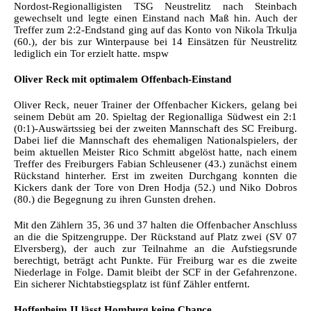
Nordost-Regionalligisten TSG Neustrelitz nach Steinbach
gewechselt und legte einen Einstand nach Maß hin. Auch der
Treffer zum 2:2-Endstand ging auf das Konto von Nikola Trkulja
(60.), der bis zur Winterpause bei 14 Einsätzen für Neustrelitz
lediglich ein Tor erzielt hatte. mspw
Oliver Reck mit optimalem Offenbach-Einstand
Oliver Reck, neuer Trainer der Offenbacher Kickers, gelang bei
seinem Debüt am 20. Spieltag der Regionalliga Südwest ein 2:1
(0:1)-Auswärtssieg bei der zweiten Mannschaft des SC Freiburg.
Dabei lief die Mannschaft des ehemaligen Nationalspielers, der
beim aktuellen Meister Rico Schmitt abgelöst hatte, nach einem
Treffer des Freiburgers Fabian Schleusener (43.) zunächst einem
Rückstand hinterher. Erst im zweiten Durchgang konnten die
Kickers dank der Tore von Dren Hodja (52.) und Niko Dobros
(80.) die Begegnung zu ihren Gunsten drehen.
Mit den Zählern 35, 36 und 37 halten die Offenbacher Anschluss
an die die Spitzengruppe. Der Rückstand auf Platz zwei (SV 07
Elversberg), der auch zur Teilnahme an die Aufstiegsrunde
berechtigt, beträgt acht Punkte. Für Freiburg war es die zweite
Niederlage in Folge. Damit bleibt der SCF in der Gefahrenzone.
Ein sicherer Nichtabstiegsplatz ist fünf Zähler entfernt.
Hoffenheim II lässt Homburg keine Chance