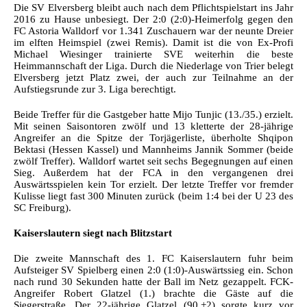
Die SV Elversberg bleibt auch nach dem Pflichtspielstart ins Jahr
2016 zu Hause unbesiegt. Der 2:0 (2:0)-Heimerfolg gegen den
FC Astoria Walldorf vor 1.341 Zuschauern war der neunte Dreier
im elften Heimspiel (zwei Remis). Damit ist die von Ex-Profi
Michael Wiesinger trainierte SVE weiterhin die beste
Heimmannschaft der Liga. Durch die Niederlage von Trier belegt
Elversberg jetzt Platz zwei, der auch zur Teilnahme an der
Aufstiegsrunde zur 3. Liga berechtigt.
Beide Treffer für die Gastgeber hatte Mijo Tunjic (13./35.) erzielt.
Mit seinen Saisontoren zwölf und 13 kletterte der 28-jährige
Angreifer an die Spitze der Torjägerliste, überholte Shqipon
Bektasi (Hessen Kassel) und Mannheims Jannik Sommer (beide
zwölf Treffer). Walldorf wartet seit sechs Begegnungen auf einen
Sieg. Außerdem hat der FCA in den vergangenen drei
Auswärtsspielen kein Tor erzielt. Der letzte Treffer vor fremder
Kulisse liegt fast 300 Minuten zurück (beim 1:4 bei der U 23 des
SC Freiburg).
Kaiserslautern siegt nach Blitzstart
Die zweite Mannschaft des 1. FC Kaiserslautern fuhr beim
Aufsteiger SV Spielberg einen 2:0 (1:0)-Auswärtssieg ein. Schon
nach rund 30 Sekunden hatte der Ball im Netz gezappelt. FCK-
Angreifer Robert Glatzel (1.) brachte die Gäste auf die
Siegerstraße. Der 22-jährige Glatzel (90.+2) sorgte kurz vor