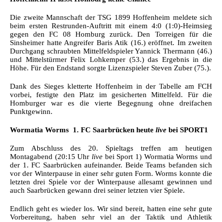
Die zweite Mannschaft der TSG 1899 Hoffenheim meldete sich
beim ersten Restrunden-Auftritt mit einem 4:0 (1:0)-Heimsieg
gegen den FC 08 Homburg zurück. Den Torreigen für die
Sinsheimer hatte Angreifer Baris Atik (16.) eröffnet. Im zweiten
Durchgang schraubten Mittelfeldspieler Yannick Thermann (46.)
und Mittelstürmer Felix Lohkemper (53.) das Ergebnis in die
Höhe. Für den Endstand sorgte Lizenzspieler Steven Zuber (75.).
Dank des Sieges kletterte Hoffenheim in der Tabelle am FCH
vorbei, festigte den Platz im gesicherten Mittelfeld. Für die
Homburger war es die vierte Begegnung ohne dreifachen
Punktgewinn.
Wormatia Worms  1. FC Saarbrücken heute
live
bei SPORT1
Zum Abschluss des 20. Spieltags treffen am heutigen
Montagabend (20:15 Uhr
live
bei Sport 1) Wormatia Worms und
der 1. FC Saarbrücken aufeinander. Beide Teams befanden sich
vor der Winterpause in einer sehr guten Form. Worms konnte die
letzten drei Spiele vor der Winterpause allesamt gewinnen und
auch Saarbrücken gewann drei seiner letzten vier Spiele.
Endlich geht es wieder los. Wir sind bereit, hatten eine sehr gute
Vorbereitung, haben sehr viel an der Taktik und Athletik