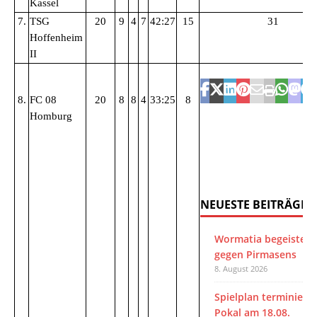
Kassel
7.
TSG
20
9
4
7
42:27
15
31
Hoffenheim
II
8.
FC 08
20
8
8
4
33:25
8
Homburg
NEUESTE BEITRÄGE
Wormatia begeistert
gegen Pirmasens
8. August 2026
Spielplan terminiert 
Pokal am 18.08.