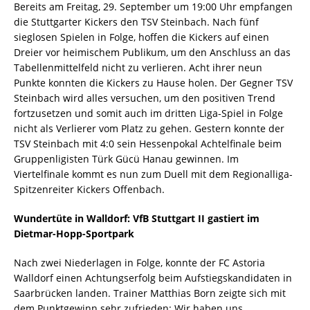
Bereits am Freitag, 29. September um 19:00 Uhr empfangen
die Stuttgarter Kickers den TSV Steinbach. Nach fünf
sieglosen Spielen in Folge, hoffen die Kickers auf einen
Dreier vor heimischem Publikum, um den Anschluss an das
Tabellenmittelfeld nicht zu verlieren. Acht ihrer neun
Punkte konnten die Kickers zu Hause holen. Der Gegner TSV
Steinbach wird alles versuchen, um den positiven Trend
fortzusetzen und somit auch im dritten Liga-Spiel in Folge
nicht als Verlierer vom Platz zu gehen. Gestern konnte der
TSV Steinbach mit 4:0 sein Hessenpokal Achtelfinale beim
Gruppenligisten Türk Gücü Hanau gewinnen. Im
Viertelfinale kommt es nun zum Duell mit dem Regionalliga-
Spitzenreiter Kickers Offenbach.
Wundertüte in Walldorf: VfB Stuttgart II gastiert im
Dietmar-Hopp-Sportpark
Nach zwei Niederlagen in Folge, konnte der FC Astoria
Walldorf einen Achtungserfolg beim Aufstiegskandidaten in
Saarbrücken landen. Trainer Matthias Born zeigte sich mit
dem Punktgewinn sehr zufrieden: Wir haben uns