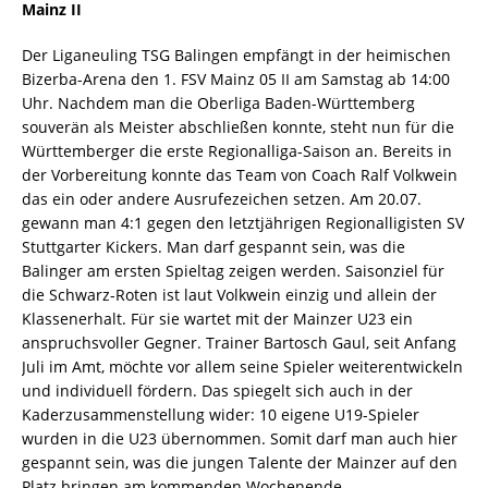
Mainz II
Der Liganeuling TSG Balingen empfängt in der heimischen
Bizerba-Arena den 1. FSV Mainz 05 II am Samstag ab 14:00
Uhr. Nachdem man die Oberliga Baden-Württemberg
souverän als Meister abschließen konnte, steht nun für die
Württemberger die erste Regionalliga-Saison an. Bereits in
der Vorbereitung konnte das Team von Coach Ralf Volkwein
das ein oder andere Ausrufezeichen setzen. Am 20.07.
gewann man 4:1 gegen den letztjährigen Regionalligisten SV
Stuttgarter Kickers. Man darf gespannt sein, was die
Balinger am ersten Spieltag zeigen werden. Saisonziel für
die Schwarz-Roten ist laut Volkwein einzig und allein der
Klassenerhalt. Für sie wartet mit der Mainzer U23 ein
anspruchsvoller Gegner. Trainer Bartosch Gaul, seit Anfang
Juli im Amt, möchte vor allem seine Spieler weiterentwickeln
und individuell fördern. Das spiegelt sich auch in der
Kaderzusammenstellung wider: 10 eigene U19-Spieler
wurden in die U23 übernommen. Somit darf man auch hier
gespannt sein, was die jungen Talente der Mainzer auf den
Platz bringen am kommenden Wochenende.