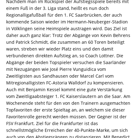
Nachdem man im Rückspiel der Aufstiegsspiele bereits mit
einem Fuß in der 3. Liga stand, heißt es nun doch
Regionalligafußball für den 1. FC Saarbrücken, der auch
kommende Saison wieder im Hermann-Neuberger-Stadion
in Völklingen seine Heimspiele austragen wird. Das Ziel ist
daher auch ganz klar: Trotz der Abgänge von Kevin Behrens
und Patrick Schmidt, die zusammen an 60 Toren beteiligt
waren, streben wir wieder Platz eins und den damit
verbundenen direkten Aufstieg an, so Coach Lottner. Die
Abgänge der beiden Topspieler versuchen die Saarländer
mit Nezugängen wie José Pierre Vunguidica vom
Zweitligisten aus Sandhausen oder Marcel Carl vom
Mitregionalligisten FC-Astoria Walldorf zu kompensieren.
Auch mit Benjamin Kessel kommt eine gute Verstärkung
vom Zweitligaabsteiger 1. FC Kaiserslautern an die Saar. Am
Wochenende steht für den von den Trainern ausgemachten
Topfavoriten der erste Spieltag an, an welchem sie dieser
Favoritenrolle gerecht werden müssen. Der Gegner ist der
FSV Frankfurt. Ziel für die Frankfurter ist das
schnellstmögliche Erreichen der 40-Punkte-Marke, um sich
auch von den Abstiegsrängen zu distanzieren. Mit Benedict