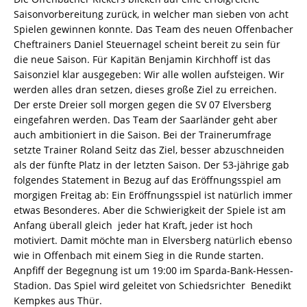
Saisonvorbereitung zurück, in welcher man sieben von acht
Spielen gewinnen konnte. Das Team des neuen Offenbacher
Cheftrainers Daniel Steuernagel scheint bereit zu sein für
die neue Saison. Für Kapitän Benjamin Kirchhoff ist das
Saisonziel klar ausgegeben: Wir alle wollen aufsteigen. Wir
werden alles dran setzen, dieses große Ziel zu erreichen.
Der erste Dreier soll morgen gegen die SV 07 Elversberg
eingefahren werden. Das Team der Saarländer geht aber
auch ambitioniert in die Saison. Bei der Trainerumfrage
setzte Trainer Roland Seitz das Ziel, besser abzuschneiden
als der fünfte Platz in der letzten Saison. Der 53-jährige gab
folgendes Statement in Bezug auf das Eröffnungsspiel am
morgigen Freitag ab: Ein Eröffnungsspiel ist natürlich immer
etwas Besonderes. Aber die Schwierigkeit der Spiele ist am
Anfang überall gleich  jeder hat Kraft, jeder ist hoch
motiviert. Damit möchte man in Elversberg natürlich ebenso
wie in Offenbach mit einem Sieg in die Runde starten.
Anpfiff der Begegnung ist um 19:00 im Sparda-Bank-Hessen-
Stadion. Das Spiel wird geleitet von Schiedsrichter Benedikt
Kempkes aus Thür.