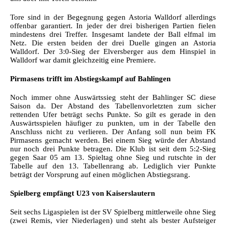
Tore sind in der Begegnung gegen Astoria Walldorf allerdings
offenbar garantiert. In jeder der drei bisherigen Partien fielen
mindestens drei Treffer. Insgesamt landete der Ball elfmal im
Netz. Die ersten beiden der drei Duelle gingen an Astoria
Walldorf. Der 3:0-Sieg der Elversberger aus dem Hinspiel in
Walldorf war damit gleichzeitig eine Premiere.
Pirmasens trifft im Abstiegskampf auf Bahlingen
Noch immer ohne Auswärtssieg steht der Bahlinger SC diese
Saison da. Der Abstand des Tabellenvorletzten zum sicher
rettenden Ufer beträgt sechs Punkte. So gilt es gerade in den
Auswärtsspielen häufiger zu punkten, um in der Tabelle den
Anschluss nicht zu verlieren. Der Anfang soll nun beim FK
Pirmasens gemacht werden. Bei einem Sieg würde der Abstand
nur noch drei Punkte betragen. Die Klub ist seit dem 5:2-Sieg
gegen Saar 05 am 13. Spieltag ohne Sieg und rutschte in der
Tabelle auf den 13. Tabellenrang ab. Lediglich vier Punkte
beträgt der Vorsprung auf einen möglichen Abstiegsrang.
Spielberg empfängt U23 von Kaiserslautern
Seit sechs Ligaspielen ist der SV Spielberg mittlerweile ohne Sieg
(zwei Remis, vier Niederlagen) und steht als bester Aufsteiger