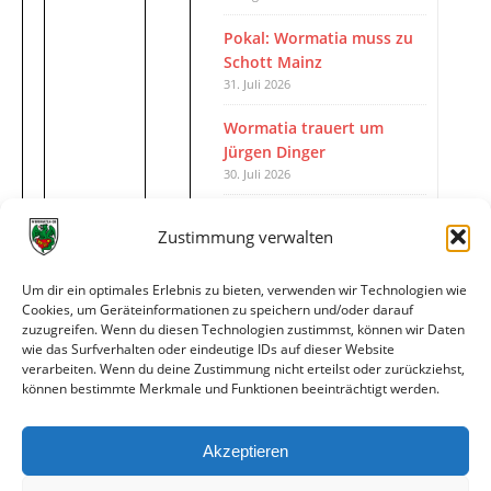
Pokal: Wormatia muss zu
Schott Mainz
31. Juli 2026
Wormatia trauert um
Jürgen Dinger
30. Juli 2026
Deine Spielminute: 89+1
Zustimmung verwalten
28. Juli 2026
Neuer Rückensponsor
Um dir ein optimales Erlebnis zu bieten, verwenden wir Technologien wie
28. Juli 2026
Cookies, um Geräteinformationen zu speichern und/oder darauf
zuzugreifen. Wenn du diesen Technologien zustimmst, können wir Daten
Neue Podcast-Folge: So
wie das Surfverhalten oder eindeutige IDs auf dieser Website
verarbeiten. Wenn du deine Zustimmung nicht erteilst oder zurückziehst,
tickt Björn!
können bestimmte Merkmale und Funktionen beeinträchtigt werden.
27. Juli 2026
Akzeptieren