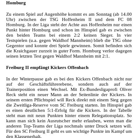
Homburg
Zu einem Spiel auf Augenhöhe kommt es am Sonntag (ab 14.00
Uhr) zwischen der TSG Hoffenheim II und dem FC 08
Homburg. In der Liga steht der Achte aus Hoffenheim nur einen
Punkt hinter Homburg und schon im Hinspiel gab es zwischen
den beiden Teams bei einem 2:2 keinen Sieger. In vier
Testspielen (u.a. gegen Waldhof Mannheim) blieb die TSG ohne
Gegentor und konnte drei Spiele gewinnen. Somit befinden sich
die Kraichgauer zurzeit in guter Form. Homburg verlor dagegen
seinen letzten Test gegen Waldhof Mannheim mit 2:1.
Freiburg II empfängt Kickers Offenbach
In der Winterpause gab es bei den Kickers Offenbach nicht nur
auf der Geschäftsführerebene, sondern auch auf der
Trainerposition einen Wechsel. Mit Ex-Bundesligaprofi Oliver
Reck steht ein neuer Mann an der Seitenlinie der Kickers. In
seinem ersten Pflichtspiel will Reck direkt mit einem Sieg gegen
die Zweitliga-Reserve vom SC Freiburg starten. Im Hinspiel gab
es einen deutlichen 5:1-Erfolg für die Kickers. In der Tabelle
steht man mit neun Punkten hinter einem Relegationsplatz. So
kann man sich kein Ausrutscher mehr erlauben, wenn man die
anderen Top-Teams der Liga nochmals unter Druck setzen will.
Für den SC Freiburg II geht es um wichtige Punkte im Kampf um
den Klassenerhalt.