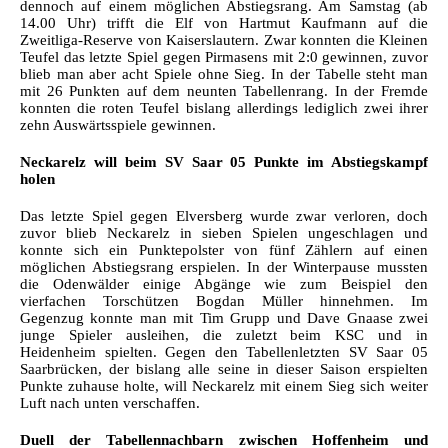
dennoch auf einem möglichen Abstiegsrang. Am Samstag (ab
14.00 Uhr) trifft die Elf von Hartmut Kaufmann auf die
Zweitliga-Reserve von Kaiserslautern. Zwar konnten die Kleinen
Teufel das letzte Spiel gegen Pirmasens mit 2:0 gewinnen, zuvor
blieb man aber acht Spiele ohne Sieg. In der Tabelle steht man
mit 26 Punkten auf dem neunten Tabellenrang. In der Fremde
konnten die roten Teufel bislang allerdings lediglich zwei ihrer
zehn Auswärtsspiele gewinnen.
Neckarelz will beim SV Saar 05 Punkte im Abstiegskampf
holen
Das letzte Spiel gegen Elversberg wurde zwar verloren, doch
zuvor blieb Neckarelz in sieben Spielen ungeschlagen und
konnte sich ein Punktepolster von fünf Zählern auf einen
möglichen Abstiegsrang erspielen. In der Winterpause mussten
die Odenwälder einige Abgänge wie zum Beispiel den
vierfachen Torschützen Bogdan Müller hinnehmen. Im
Gegenzug konnte man mit Tim Grupp und Dave Gnaase zwei
junge Spieler ausleihen, die zuletzt beim KSC und in
Heidenheim spielten. Gegen den Tabellenletzten SV Saar 05
Saarbrücken, der bislang alle seine in dieser Saison erspielten
Punkte zuhause holte, will Neckarelz mit einem Sieg sich weiter
Luft nach unten verschaffen.
Duell der Tabellennachbarn zwischen Hoffenheim und