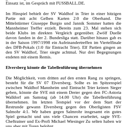
Einsatz ist, im Gespräch mit FUSSBALL.DE.
Im Hinspiel behielt der SV Waldhof in Trier in einer hitzigen
Partie mit acht Gelben Karten 2:0 die Oberhand. Die
Mittelstürmer Giuseppe Burgio und Jannik Sommer hatten die
Mannheimer Treffer erzielt. Bereits zum 23. Mal stehen sich
beide Klubs im direkten Vergleich gegenüber. Zwölf Duelle
davon fanden in der 2. Bundesliga statt. Darüber hinaus gab es
in der Saison 1997/1998 ein Aufeinandertreffen im Viertelfinale
des DFB-Pokals (1:0 für Eintracht Trier). Elf Partien gingen an
den SV Waldhof, Trier siegte achtmal. Nur drei Begegnungen
endeten mit einem Remis.
Elversberg könnte die Tabellenführung übernehmen
Die Möglichkeit, vom dritten auf den ersten Rang zu springen,
besteht für die SV 07 Elversberg. Sollte es im Spitzenspiel
zwischen Waldhof Mannheim und Eintracht Trier keinen Sieger
geben, könnte die SVE mit einem Dreier gegen den FC-Astoria
Walldorf am Samstag (ab 14.00 Uhr) die Tabellenführung
übernehmen. Im letzten Testspiel vor der dem Start der
Restrunde gewann Elversberg gegen den Oberligisten FSV
Salmohr 4:1. Wir haben gegen Salmrohr insgesamt ein gutes
Spiel gemacht und uns viele Chancen erarbeitet, sagte SVE-
Cheftrainer und Ex-Profi Michael Wiesinger Zu selten haben wir
uns aber mit Toren belohnt.