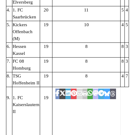
Elversberg
4.
1. FC
20
11
5
4
32
Saarbrücken
5.
Kickers
19
10
4
5
37
Offenbach
(M)
6.
Hessen
19
8
8
3
22
Kassel
7.
FC 08
19
8
8
3
33
Homburg
8.
TSG
19
8
4
7
38
Hoffenheim II
9.
1. FC
19
Kaiserslautern
II