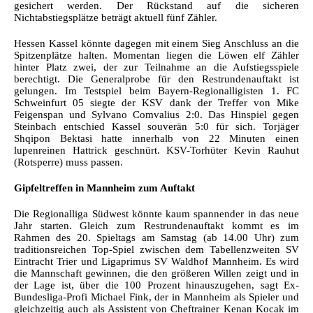
gesichert werden. Der Rückstand auf die sicheren
Nichtabstiegsplätze beträgt aktuell fünf Zähler.
Hessen Kassel könnte dagegen mit einem Sieg Anschluss an die
Spitzenplätze halten. Momentan liegen die Löwen elf Zähler
hinter Platz zwei, der zur Teilnahme an die Aufstiegsspiele
berechtigt. Die Generalprobe für den Restrundenauftakt ist
gelungen. Im Testspiel beim Bayern-Regionalligisten 1. FC
Schweinfurt 05 siegte der KSV dank der Treffer von Mike
Feigenspan und Sylvano Comvalius 2:0. Das Hinspiel gegen
Steinbach entschied Kassel souverän 5:0 für sich. Torjäger
Shqipon Bektasi hatte innerhalb von 22 Minuten einen
lupenreinen Hattrick geschnürt. KSV-Torhüter Kevin Rauhut
(Rotsperre) muss passen.
Gipfeltreffen in Mannheim zum Auftakt
Die Regionalliga Südwest könnte kaum spannender in das neue
Jahr starten. Gleich zum Restrundenauftakt kommt es im
Rahmen des 20. Spieltags am Samstag (ab 14.00 Uhr) zum
traditionsreichen Top-Spiel zwischen dem Tabellenzweiten SV
Eintracht Trier und Ligaprimus SV Waldhof Mannheim. Es wird
die Mannschaft gewinnen, die den größeren Willen zeigt und in
der Lage ist, über die 100 Prozent hinauszugehen, sagt Ex-
Bundesliga-Profi Michael Fink, der in Mannheim als Spieler und
gleichzeitig auch als Assistent von Cheftrainer Kenan Kocak im