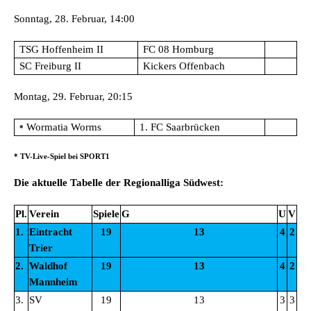
Sonntag, 28. Februar, 14:00
TSG Hoffenheim II
FC 08 Homburg
SC Freiburg II
Kickers Offenbach
Montag, 29. Februar, 20:15
Wormatia Worms
1. FC Saarbrücken
*
* TV-Live-Spiel bei SPORT1
Die aktuelle Tabelle der Regionalliga Südwest:
Pl.
Verein
Spiele
G
U
V
To
1.
Eintracht
19
13
4
2
41
Trier
2.
Waldhof
19
13
4
2
35
Mannheim
3.
SV
19
13
3
3
34