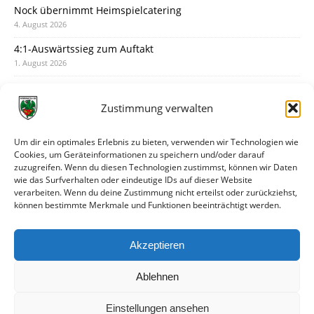
Nock übernimmt Heimspielcatering
4. August 2026
4:1-Auswärtssieg zum Auftakt
1. August 2026
Pokal: Wormatia muss zu Schott Mainz
31. Juli 2026
Zustimmung verwalten
Wormatia trauert um Jürgen Dinger
30. Juli 2026
Um dir ein optimales Erlebnis zu bieten, verwenden wir Technologien wie
Cookies, um Geräteinformationen zu speichern und/oder darauf
Deine Spielminute: 89+1
zuzugreifen. Wenn du diesen Technologien zustimmst, können wir Daten
28. Juli 2026
wie das Surfverhalten oder eindeutige IDs auf dieser Website
verarbeiten. Wenn du deine Zustimmung nicht erteilst oder zurückziehst,
Neuer Rückensponsor
können bestimmte Merkmale und Funktionen beeinträchtigt werden.
28. Juli 2026
Neue Podcast-Folge: So tickt Björn!
Akzeptieren
27. Juli 2026
Ablehnen
Einstellungen ansehen