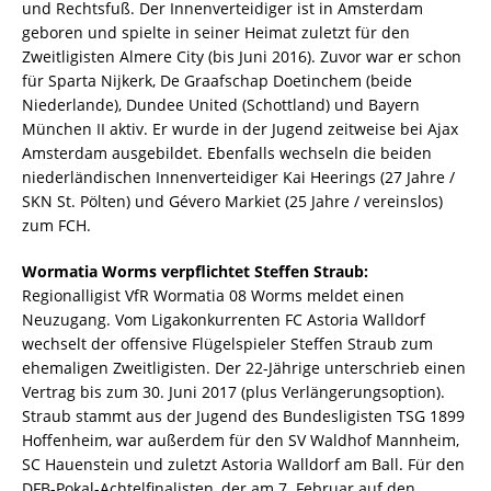
und Rechtsfuß. Der Innenverteidiger ist in Amsterdam
geboren und spielte in seiner Heimat zuletzt für den
Zweitligisten Almere City (bis Juni 2016). Zuvor war er schon
für Sparta Nijkerk, De Graafschap Doetinchem (beide
Niederlande), Dundee United (Schottland) und Bayern
München II aktiv. Er wurde in der Jugend zeitweise bei Ajax
Amsterdam ausgebildet. Ebenfalls wechseln die beiden
niederländischen Innenverteidiger Kai Heerings (27 Jahre /
SKN St. Pölten) und Gévero Markiet (25 Jahre / vereinslos)
zum FCH.
Wormatia Worms verpflichtet Steffen Straub:
Regionalligist VfR Wormatia 08 Worms meldet einen
Neuzugang. Vom Ligakonkurrenten FC Astoria Walldorf
wechselt der offensive Flügelspieler Steffen Straub zum
ehemaligen Zweitligisten. Der 22-Jährige unterschrieb einen
Vertrag bis zum 30. Juni 2017 (plus Verlängerungsoption).
Straub stammt aus der Jugend des Bundesligisten TSG 1899
Hoffenheim, war außerdem für den SV Waldhof Mannheim,
SC Hauenstein und zuletzt Astoria Walldorf am Ball. Für den
DFB-Pokal-Achtelfinalisten, der am 7. Februar auf den