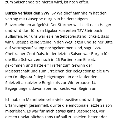
zum Saisonende trainieren wird, ist noch offen.
Burgio verlässt den SVW:
SV Waldhof Mannheim hat den
Vertrag mit Giuseppe Burgio in beiderseitigem
Einvernehmen aufgelöst. Der Stürmer wechselt nach Haiger
und wird dort für den Ligakonkurrenten TSV Steinbach
auflaufen. Für uns war es eine Selbstverständlichkeit, dass
wir Giuseppe keine Steine in den Weg legen und seiner Bitte
auf Vertragsauflösung nachgekommen sind, sagt SVW-
Cheftrainer Gerd Dais. In der letzten Saison war Burgio für
die Blau-Schwarzen noch in 26 Partien zum Einsatz
gekommen und hatte elf Treffer zum Gewinn der
Meisterschaft und zum Erreichen der Relegationspiele um
den Drittliga-Aufstieg beigetragen. In der laufenden
Spielzeit absolvierte Burgio bis zur Winterpause 14
Begegnungen, davon aber nur sechs von Beginn an.
Ich habe in Mannheim sehr viele positive und wichtige
Erfahrungen gesammelt, durfte die emotionale letzte Saison
miterleben. Es war für mich etwas ganz Besonderes, vor
diesen unglaublichen Fans Fußball zu spielen, betont der