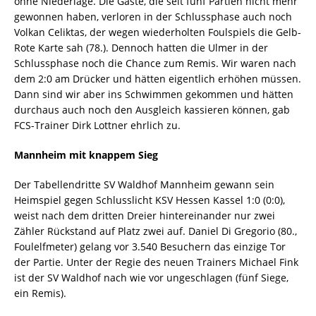
ohne Niederlage. Die Gäste, die seit fünf Partien nicht mehr
gewonnen haben, verloren in der Schlussphase auch noch
Volkan Celiktas, der wegen wiederholten Foulspiels die Gelb-
Rote Karte sah (78.). Dennoch hatten die Ulmer in der
Schlussphase noch die Chance zum Remis. Wir waren nach
dem 2:0 am Drücker und hätten eigentlich erhöhen müssen.
Dann sind wir aber ins Schwimmen gekommen und hätten
durchaus auch noch den Ausgleich kassieren können, gab
FCS-Trainer Dirk Lottner ehrlich zu.
Mannheim mit knappem Sieg
Der Tabellendritte SV Waldhof Mannheim gewann sein
Heimspiel gegen Schlusslicht KSV Hessen Kassel 1:0 (0:0),
weist nach dem dritten Dreier hintereinander nur zwei
Zähler Rückstand auf Platz zwei auf. Daniel Di Gregorio (80.,
Foulelfmeter) gelang vor 3.540 Besuchern das einzige Tor
der Partie. Unter der Regie des neuen Trainers Michael Fink
ist der SV Waldhof nach wie vor ungeschlagen (fünf Siege,
ein Remis).