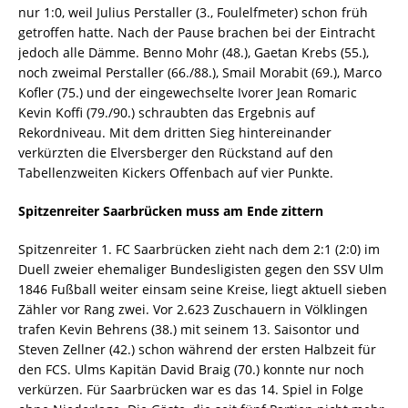
nur 1:0, weil Julius Perstaller (3., Foulelfmeter) schon früh
getroffen hatte. Nach der Pause brachen bei der Eintracht
jedoch alle Dämme. Benno Mohr (48.), Gaetan Krebs (55.),
noch zweimal Perstaller (66./88.), Smail Morabit (69.), Marco
Kofler (75.) und der eingewechselte Ivorer Jean Romaric
Kevin Koffi (79./90.) schraubten das Ergebnis auf
Rekordniveau. Mit dem dritten Sieg hintereinander
verkürzten die Elversberger den Rückstand auf den
Tabellenzweiten Kickers Offenbach auf vier Punkte.
Spitzenreiter Saarbrücken muss am Ende zittern
Spitzenreiter 1. FC Saarbrücken zieht nach dem 2:1 (2:0) im
Duell zweier ehemaliger Bundesligisten gegen den SSV Ulm
1846 Fußball weiter einsam seine Kreise, liegt aktuell sieben
Zähler vor Rang zwei. Vor 2.623 Zuschauern in Völklingen
trafen Kevin Behrens (38.) mit seinem 13. Saisontor und
Steven Zellner (42.) schon während der ersten Halbzeit für
den FCS. Ulms Kapitän David Braig (70.) konnte nur noch
verkürzen. Für Saarbrücken war es das 14. Spiel in Folge