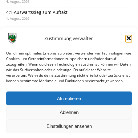
4. August 2026
4:1-Auswärtssieg zum Auftakt
1. August 2026
Pokal: Wormatia muss zu Schott Mainz
31. Juli 2026
Zustimmung verwalten
Wormatia trauert um Jürgen Dinger
30. Juli 2026
Um dir ein optimales Erlebnis zu bieten, verwenden wir Technologien wie
Cookies, um Geräteinformationen zu speichern und/oder darauf
Deine Spielminute: 89+1
zuzugreifen. Wenn du diesen Technologien zustimmst, können wir Daten
28. Juli 2026
wie das Surfverhalten oder eindeutige IDs auf dieser Website
verarbeiten. Wenn du deine Zustimmung nicht erteilst oder zurückziehst,
Neuer Rückensponsor
können bestimmte Merkmale und Funktionen beeinträchtigt werden.
28. Juli 2026
Neue Podcast-Folge: So tickt Björn!
Akzeptieren
27. Juli 2026
Ablehnen
Einstellungen ansehen