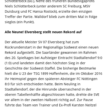
Schlotterbeck (60.), Neffe des früheren Bundesligaprofis
Niels Schlotterbeck (unter anderem SC Freiburg, MSV
Duisburg und FC Hansa Rostock), erzielte den einzigen
Treffer der Partie. Walldorf blieb zum dritten Mal in Folge
sieglos (ein Punkt).
Alle Neune! Elversberg stellt neuen Rekord auf
Der aktuelle Meister SV 07 Elversberg hat zum
Rückrundenstart in der Regionalliga Südwest einen neuen
Rekord aufgestellt. Die Saarländer gewannen im Rahmen
des 20. Spieltages bei Aufsteiger Eintracht Stadtallendorf 9:0
(1:0) und landeten damit den höchsten Sieg in der
Geschichte der Südwest-Staffel. Die bisherige Bestmarke
hielt die U 23 der TSG 1899 Hoffenheim, die im Oktober 2016
ihr Heimspiel gegen den späteren Absteiger FC Nöttingen
8:0 für sich entschieden hatte. Beim Neuling in
Stadtallendorf, der die Hinrunde überraschend in der
oberen Tabellenhälfte abgeschlossen hatte, drehte die SVE
vor allem in der zweiten Halbzeit richtig auf. Zur Pause
führte das Team von Trainer und Ex-Profi Karsten Neitzel