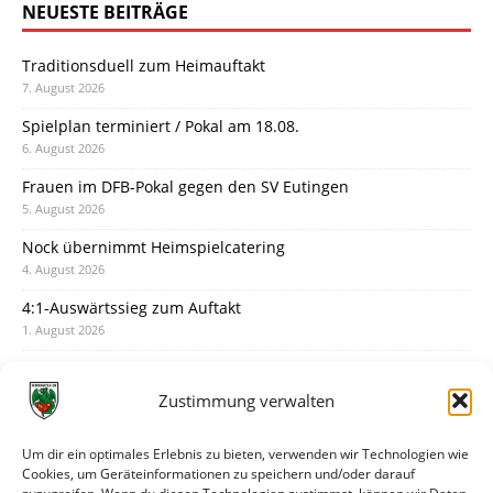
NEUESTE BEITRÄGE
Traditionsduell zum Heimauftakt
7. August 2026
Spielplan terminiert / Pokal am 18.08.
6. August 2026
Frauen im DFB-Pokal gegen den SV Eutingen
5. August 2026
Nock übernimmt Heimspielcatering
4. August 2026
4:1-Auswärtssieg zum Auftakt
1. August 2026
Pokal: Wormatia muss zu Schott Mainz
31. Juli 2026
Zustimmung verwalten
Wormatia trauert um Jürgen Dinger
30. Juli 2026
Um dir ein optimales Erlebnis zu bieten, verwenden wir Technologien wie
Cookies, um Geräteinformationen zu speichern und/oder darauf
Deine Spielminute: 89+1