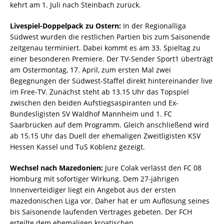
kehrt am 1. Juli nach Steinbach zurück.
Livespiel-Doppelpack zu Ostern:
In der Regionalliga
Südwest wurden die restlichen Partien bis zum Saisonende
zeitgenau terminiert. Dabei kommt es am 33. Spieltag zu
einer besonderen Premiere. Der TV-Sender Sport1 überträgt
am Ostermontag, 17. April, zum ersten Mal zwei
Begegnungen der Südwest-Staffel direkt hintereinander live
im Free-TV. Zunächst steht ab 13.15 Uhr das Topspiel
zwischen den beiden Aufstiegsaspiranten und Ex-
Bundesligisten SV Waldhof Mannheim und 1. FC
Saarbrücken auf dem Programm. Gleich anschließend wird
ab 15.15 Uhr das Duell der ehemaligen Zweitligisten KSV
Hessen Kassel und TuS Koblenz gezeigt.
Wechsel nach Mazedonien:
Jure Colak verlässt den FC 08
Homburg mit sofortiger Wirkung. Dem 27-jährigen
Innenverteidiger liegt ein Angebot aus der ersten
mazedonischen Liga vor. Daher hat er um Auflösung seines
bis Saisonende laufenden Vertrages gebeten. Der FCH
erteilte dem ehemaligen kroatischen