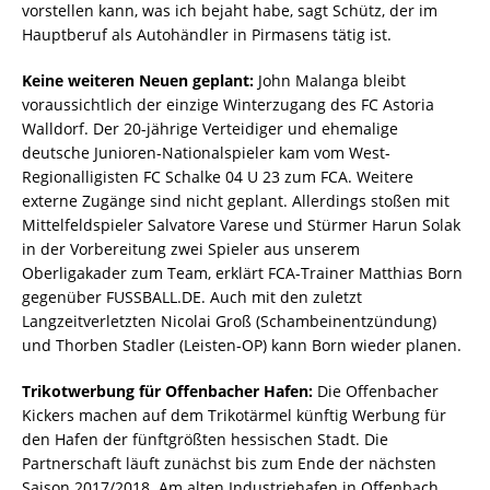
vorstellen kann, was ich bejaht habe, sagt Schütz, der im
Hauptberuf als Autohändler in Pirmasens tätig ist.
Keine weiteren Neuen geplant:
John Malanga bleibt
voraussichtlich der einzige Winterzugang des FC Astoria
Walldorf. Der 20-jährige Verteidiger und ehemalige
deutsche Junioren-Nationalspieler kam vom West-
Regionalligisten FC Schalke 04 U 23 zum FCA. Weitere
externe Zugänge sind nicht geplant. Allerdings stoßen mit
Mittelfeldspieler Salvatore Varese und Stürmer Harun Solak
in der Vorbereitung zwei Spieler aus unserem
Oberligakader zum Team, erklärt FCA-Trainer Matthias Born
gegenüber FUSSBALL.DE. Auch mit den zuletzt
Langzeitverletzten Nicolai Groß (Schambeinentzündung)
und Thorben Stadler (Leisten-OP) kann Born wieder planen.
Trikotwerbung für Offenbacher Hafen:
Die Offenbacher
Kickers machen auf dem Trikotärmel künftig Werbung für
den Hafen der fünftgrößten hessischen Stadt. Die
Partnerschaft läuft zunächst bis zum Ende der nächsten
Saison 2017/2018. Am alten Industriehafen in Offenbach