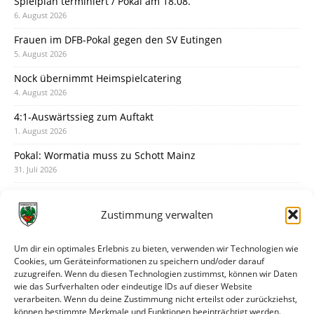
Spielplan terminiert / Pokal am 18.08.
6. August 2026
Frauen im DFB-Pokal gegen den SV Eutingen
5. August 2026
Nock übernimmt Heimspielcatering
4. August 2026
4:1-Auswärtssieg zum Auftakt
1. August 2026
Pokal: Wormatia muss zu Schott Mainz
31. Juli 2026
Wormatia trauert um Jürgen Dinger
30. Juli 2026
Zustimmung verwalten
Deine Spielminute: 89+1
28. Juli 2026
Um dir ein optimales Erlebnis zu bieten, verwenden wir Technologien wie
Cookies, um Geräteinformationen zu speichern und/oder darauf
Neuer Rückensponsor
zuzugreifen. Wenn du diesen Technologien zustimmst, können wir Daten
28. Juli 2026
wie das Surfverhalten oder eindeutige IDs auf dieser Website
verarbeiten. Wenn du deine Zustimmung nicht erteilst oder zurückziehst,
Neue Podcast-Folge: So tickt Björn!
können bestimmte Merkmale und Funktionen beeinträchtigt werden.