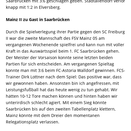
Saarbrücken mit 3:6 geschlagen geben. Stadtallendorf verlor
knapp mit 1:2 in Elversberg.
Mainz II zu Gast in Saarbrücken
Durch die Spielverlegung ihrer Partie gegen den SC Freiburg
II war die zweite Mannschaft des FSV Mainz 05 am
vergangenen Wochenende spielfrei und kann nun mit voller
Kraft in das Auswärtsspiel beim 1. FC Saarbrücken gehen.
Der Meister der Vorsaison konnte seine letzten beiden
Partien für sich entscheiden. Am vergangenen Spieltag
konnte man mit 3:6 beim FC-Astoria Walldorf gewinnen. FCS-
Trainer Dirk Lottner nach dem Spiel: Das positive war, dass
wir gewonnen haben. Ansonsten bin ich angefressen, mit
Leistungsfußball hat das heute wenig zu tun gehabt. Wir
hätten 10-12 Tore machen können und hinten haben wir
unterirdisch schlecht agiert. Mit einem Sieg könnte
Saarbrücken bis auf den zweiten Tabellenplatz klettern,
Mainz könnte mit dem Dreier den momentanen
Relegationsplatz verlassen.