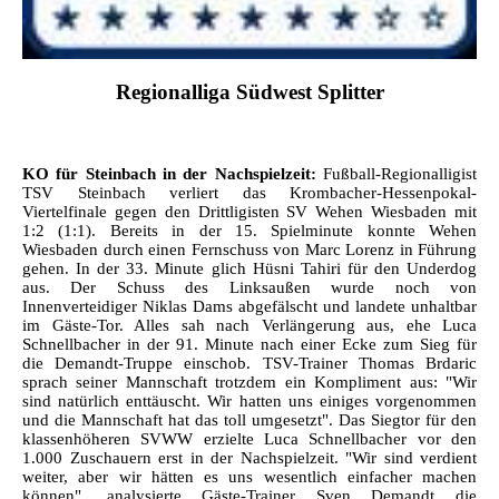
Regionalliga Südwest Splitter
KO für Steinbach in der Nachspielzeit:
Fußball-Regionalligist
TSV Steinbach verliert das Krombacher-Hessenpokal-
Viertelfinale gegen den Drittligisten SV Wehen Wiesbaden mit
1:2 (1:1). Bereits in der 15. Spielminute konnte Wehen
Wiesbaden durch einen Fernschuss von Marc Lorenz in Führung
gehen. In der 33. Minute glich Hüsni Tahiri für den Underdog
aus. Der Schuss des Linksaußen wurde noch von
Innenverteidiger Niklas Dams abgefälscht und landete unhaltbar
im Gäste-Tor. Alles sah nach Verlängerung aus, ehe Luca
Schnellbacher in der 91. Minute nach einer Ecke zum Sieg für
die Demandt-Truppe einschob. TSV-Trainer Thomas Brdaric
sprach seiner Mannschaft trotzdem ein Kompliment aus: "Wir
sind natürlich enttäuscht. Wir hatten uns einiges vorgenommen
und die Mannschaft hat das toll umgesetzt". Das Siegtor für den
klassenhöheren SVWW erzielte Luca Schnellbacher vor den
1.000 Zuschauern erst in der Nachspielzeit. "Wir sind verdient
weiter, aber wir hätten es uns wesentlich einfacher machen
können", analysierte Gäste-Trainer Sven Demandt die