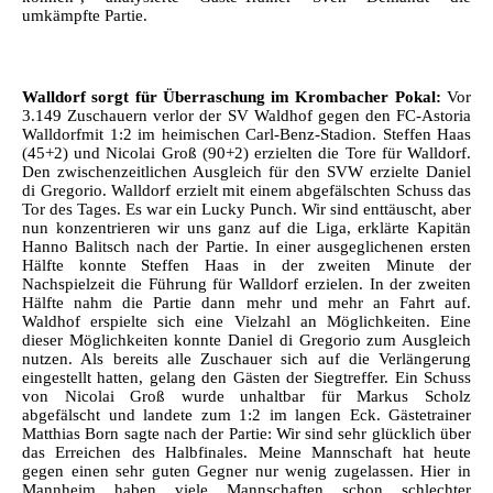
umkämpfte Partie.
Walldorf sorgt für Überraschung im Krombacher Pokal:
Vor
3.149 Zuschauern verlor der SV Waldhof gegen den FC-Astoria
Walldorfmit 1:2 im heimischen Carl-Benz-Stadion. Steffen Haas
(45+2) und Nicolai Groß (90+2) erzielten die Tore für Walldorf.
Den zwischenzeitlichen Ausgleich für den SVW erzielte Daniel
di Gregorio. Walldorf erzielt mit einem abgefälschten Schuss das
Tor des Tages. Es war ein Lucky Punch. Wir sind enttäuscht, aber
nun konzentrieren wir uns ganz auf die Liga, erklärte Kapitän
Hanno Balitsch nach der Partie. In einer ausgeglichenen ersten
Hälfte konnte Steffen Haas in der zweiten Minute der
Nachspielzeit die Führung für Walldorf erzielen. In der zweiten
Hälfte nahm die Partie dann mehr und mehr an Fahrt auf.
Waldhof erspielte sich eine Vielzahl an Möglichkeiten. Eine
dieser Möglichkeiten konnte Daniel di Gregorio zum Ausgleich
nutzen. Als bereits alle Zuschauer sich auf die Verlängerung
eingestellt hatten, gelang den Gästen der Siegtreffer. Ein Schuss
von Nicolai Groß wurde unhaltbar für Markus Scholz
abgefälscht und landete zum 1:2 im langen Eck.
Gästetrainer
Matthias Born sagte nach der Partie: Wir sind sehr glücklich über
das Erreichen des Halbfinales. Meine Mannschaft hat heute
gegen einen sehr guten Gegner nur wenig zugelassen. Hier in
Mannheim haben viele Mannschaften schon schlechter