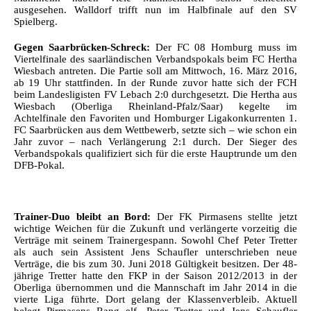
ausgesehen. Walldorf trifft nun im Halbfinale auf den SV
Spielberg.
Gegen Saarbrücken-Schreck:
Der FC 08 Homburg muss im
Viertelfinale des saarländischen Verbandspokals beim FC Hertha
Wiesbach antreten. Die Partie soll am Mittwoch, 16. März 2016,
ab 19 Uhr stattfinden. In der Runde zuvor hatte sich der FCH
beim Landesligisten FV Lebach 2:0 durchgesetzt. Die Hertha aus
Wiesbach (Oberliga Rheinland-Pfalz/Saar) kegelte im
Achtelfinale den Favoriten und Homburger Ligakonkurrenten 1.
FC Saarbrücken aus dem Wettbewerb, setzte sich – wie schon ein
Jahr zuvor – nach Verlängerung 2:1 durch. Der Sieger des
Verbandspokals qualifiziert sich für die erste Hauptrunde um den
DFB-Pokal.
Trainer-Duo bleibt an Bord:
Der FK Pirmasens stellte jetzt
wichtige Weichen für die Zukunft und verlängerte vorzeitig die
Verträge mit seinem Trainergespann. Sowohl Chef Peter Tretter
als auch sein Assistent Jens Schaufler unterschrieben neue
Verträge, die bis zum 30. Juni 2018 Gültigkeit besitzen. Der 48-
jährige Tretter hatte den FKP in der Saison 2012/2013 in der
Oberliga übernommen und die Mannschaft im Jahr 2014 in die
vierte Liga führte. Dort gelang der Klassenverbleib. Aktuell
belegt Pirmasens Rang elf. Peter Tretter und Jens Schaufler