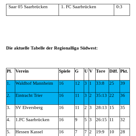
Saar 05 Saarbrücken
1. FC Saarbrücken
0:3
Die aktuelle Tabelle der Regionalliga Südwest:
Pl.
Verein
Spiele
G
U
V
Tore
Diff.
Pkt.
1.
Waldhof Mannheim
16
12
3
1
33:8
25
39
2.
Eintracht Trier
16
11
3
2
35:13
22
36
3.
SV Elversberg
16
11
2
3
28:13
15
35
4.
1.FC Saarbrücken
16
9
5
3
26:15
11
32
5.
Hessen Kassel
16
7
7
2
19:9
10
28