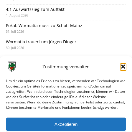
4:1-Auswärtssieg zum Auftakt
1. August 2026
Pokal: Wormatia muss zu Schott Mainz
31. Juli 2026
Wormatia trauert um Jürgen Dinger
30. Juli 2026
Deine Spielminute: 89+1
28. Juli 2026
Zustimmung verwalten
Neuer Rückensponsor
28. Juli 2026
Um dir ein optimales Erlebnis zu bieten, verwenden wir Technologien wie
Cookies, um Geräteinformationen zu speichern und/oder darauf
Neue Podcast-Folge: So tickt Björn!
zuzugreifen. Wenn du diesen Technologien zustimmst, können wir Daten
27. Juli 2026
wie das Surfverhalten oder eindeutige IDs auf dieser Website
verarbeiten. Wenn du deine Zustimmung nicht erteilst oder zurückziehst,
Eindrücke vom Stadionfest
können bestimmte Merkmale und Funktionen beeinträchtigt werden.
27. Juli 2026
Unterhaltsamer Abschlusstest mit später Niederlage
Akzeptieren
25. Juli 2026