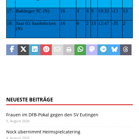
17.
Bahlinger SC (N)
16
3
4
9
19:32
-13
13
18.
Saar 05 Saarbrücken
16
0
2
15
12:47
-35
2
(N)
NEUESTE BEITRÄGE
Frauen im DFB-Pokal gegen den SV Eutingen
5. August 2026
Nock übernimmt Heimspielcatering
4. August 2026