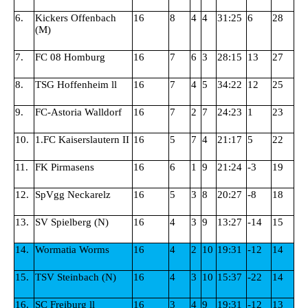
6.
Kickers Offenbach
16
8
4
4
31:25
6
28
(M)
7.
FC 08 Homburg
16
7
6
3
28:15
13
27
8.
TSG Hoffenheim ll
16
7
4
5
34:22
12
25
9.
FC-Astoria Walldorf
16
7
2
7
24:23
1
23
10.
1.FC Kaiserslautern II
16
5
7
4
21:17
5
22
11.
FK Pirmasens
16
6
1
9
21:24
-3
19
12.
SpVgg Neckarelz
16
5
3
8
20:27
-8
18
13.
SV Spielberg (N)
16
4
3
9
13:27
-14
15
14.
Wormatia Worms
16
4
2
10
19:31
-12
14
15.
TSV Steinbach (N)
16
4
3
10
15:37
-22
14
16.
SC Freiburg ll
16
3
4
9
19:31
-12
13