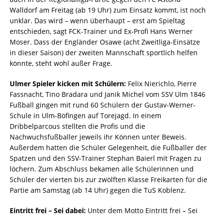
Walldorf am Freitag (ab 19 Uhr) zum Einsatz kommt, ist noch
unklar. Das wird – wenn überhaupt – erst am Spieltag
entschieden, sagt FCK-Trainer und Ex-Profi Hans Werner
Moser. Dass der Engländer Osawe (acht Zweitliga-Einsätze
in dieser Saison) der zweiten Mannschaft sportlich helfen
könnte, steht wohl außer Frage.
Ulmer Spieler kicken mit Schülern:
Felix Nierichlo, Pierre
Fassnacht, Tino Bradara und Janik Michel vom SSV Ulm 1846
Fußball gingen mit rund 60 Schülern der Gustav-Werner-
Schule in Ulm-Böfingen auf Torejagd. In einem
Dribbelparcous stellten die Profis und die
Nachwuchsfußballer jeweils ihr Können unter Beweis.
Außerdem hatten die Schüler Gelegenheit, die Fußballer der
Spatzen und den SSV-Trainer Stephan Baierl mit Fragen zu
löchern. Zum Abschluss bekamen alle Schülerinnen und
Schüler der vierten bis zur zwölften Klasse Freikarten für die
Partie am Samstag (ab 14 Uhr) gegen die TuS Koblenz.
Eintritt frei – Sei dabei:
Unter dem Motto Eintritt frei – Sei