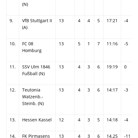
(N)
9.
VfB Stuttgart II
13
4
4
5
17:21
-4
(A)
10.
FC 08
13
5
1
7
11:16
-5
Homburg
11.
SSV Ulm 1846
13
4
3
6
19:19
0
Fußball (N)
12.
Teutonia
13
4
3
6
14:17
-3
Watzenb.-
Steinb. (N)
13.
Hessen Kassel
12
4
3
5
14:18
-4
14.
FK Pirmasens
13
4
3
6
14.25
-11