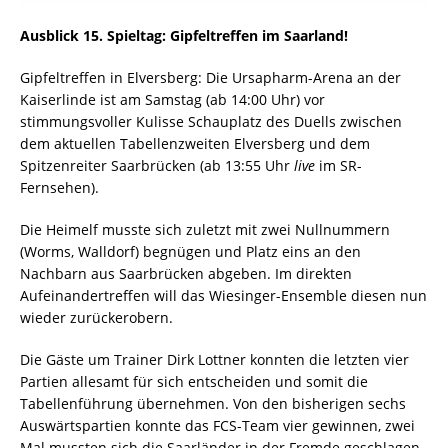
Ausblick 15. Spieltag: Gipfeltreffen im Saarland!
Gipfeltreffen in Elversberg: Die Ursapharm-Arena an der
Kaiserlinde ist am Samstag (ab 14:00 Uhr) vor
stimmungsvoller Kulisse Schauplatz des Duells zwischen
dem aktuellen Tabellenzweiten Elversberg und dem
Spitzenreiter Saarbrücken (ab 13:55 Uhr
live
im SR-
Fernsehen).
Die Heimelf musste sich zuletzt mit zwei Nullnummern
(Worms, Walldorf) begnügen und Platz eins an den
Nachbarn aus Saarbrücken abgeben. Im direkten
Aufeinandertreffen will das Wiesinger-Ensemble diesen nun
wieder zurückerobern.
Die Gäste um Trainer Dirk Lottner konnten die letzten vier
Partien allesamt für sich entscheiden und somit die
Tabellenführung übernehmen. Von den bisherigen sechs
Auswärtspartien konnte das FCS-Team vier gewinnen, zwei
Mal mussten sich die Saarländer in der Fremde geschlagen