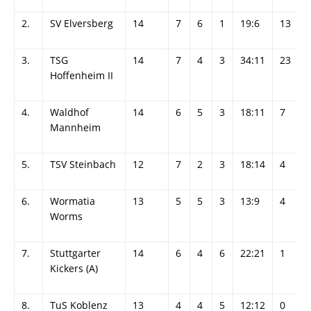
2.
SV Elversberg
14
7
6
1
19:6
13
3.
TSG
14
7
4
3
34:11
23
Hoffenheim II
4.
Waldhof
14
6
5
3
18:11
7
Mannheim
5.
TSV Steinbach
12
7
2
3
18:14
4
6.
Wormatia
13
5
5
3
13:9
4
Worms
7.
Stuttgarter
14
6
4
6
22:21
1
Kickers (A)
8.
TuS Koblenz
13
4
4
5
12:12
0