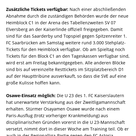
Zusätzliche Tickets verfügbar:
Nach einer abschließenden
Abnahme durch die zuständigen Behörden wurde der neue
Heimblock C1 in der Arena des Tabellenzweiten SV 07
Elversberg an der Kaiserlinde offiziell freigegeben. Damit
sind für das Saarderby und Topspiel gegen Spitzenreiter 1.
FC Saarbrücken am Samstag weitere rund 3.000 Stehplatz-
Tickets für den Heimblock verfügbar. Ob am Spieltag noch
Tickets für den Block C1 an den Tageskassen verfügbar sind,
wird erst am Freitag bekanntgegeben. Alle anderen Blöcke
sind bis auf vereinzelte Resttickets im Sitzplatzbereich D1
auf der Haupttribüne ausverkauft, so dass die SVE auf eine
große Kulisse hoffen kann.
Osawe-Einsatz möglich:
Die U 23 des 1. FC Kaiserslautern
hat unerwartete Verstärkung aus der Zweitligamannschaft
erhalten. Stürmer Osayamen Osawe wurde nach einem
Paris-Ausflug (trotz vorheriger Krankmeldung) aus
disziplinarischen Gründen vorerst in die U 23-Mannschaft
versetzt, nimmt dort in dieser Woche am Training teil. Ob er
auch in der Regionalliga-Partie gegen den FC Astoria