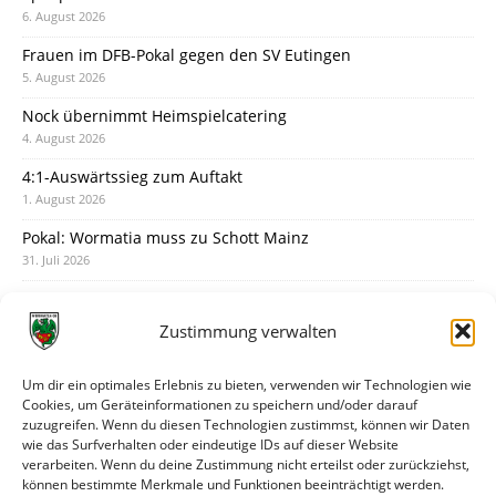
6. August 2026
Frauen im DFB-Pokal gegen den SV Eutingen
5. August 2026
Nock übernimmt Heimspielcatering
4. August 2026
4:1-Auswärtssieg zum Auftakt
1. August 2026
Pokal: Wormatia muss zu Schott Mainz
31. Juli 2026
Wormatia trauert um Jürgen Dinger
30. Juli 2026
Zustimmung verwalten
Deine Spielminute: 89+1
28. Juli 2026
Um dir ein optimales Erlebnis zu bieten, verwenden wir Technologien wie
Cookies, um Geräteinformationen zu speichern und/oder darauf
Neuer Rückensponsor
zuzugreifen. Wenn du diesen Technologien zustimmst, können wir Daten
28. Juli 2026
wie das Surfverhalten oder eindeutige IDs auf dieser Website
verarbeiten. Wenn du deine Zustimmung nicht erteilst oder zurückziehst,
Neue Podcast-Folge: So tickt Björn!
können bestimmte Merkmale und Funktionen beeinträchtigt werden.