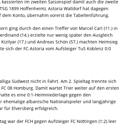
, kassierten im zweiten Saisonspiel damit auch die zweite
 TSG 1899 Hoffenheim). Astoria Walldorf hat dagegen
uf dem Konto, übernahm vorerst die Tabellenführung.
rn ging durch den einen Treffer von Marcel Carl (11.) in
Ferdinand (14.) erzielte nur wenig später den Ausgleich
n Kizilyar (17.) und Andreas Schön (57.) machten Heimsieg
tte sich der FC-Astoria vom Aufsteiger TuS Koblenz 0:0
lliga Südwest nicht in Fahrt. Am 2. Spieltag trennte sich
 FC 08 Homburg. Damit wartet Trier weiter auf den ersten
 hatte es eine 0:1-Heimniederlage gegen den
er ehemalige albanische Nationalspieler und langjährige
r für Elversberg erfolgreich.
tag war der FCH gegen Aufsteiger FC Nöttingen (1:2) leer