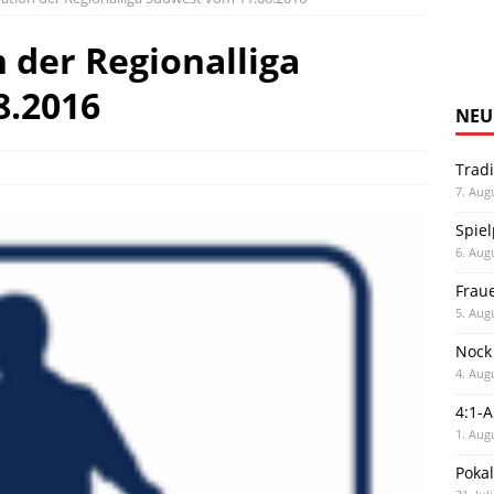
 der Regionalliga
8.2016
NEU
Trad
7. Aug
Spiel
6. Aug
Frau
5. Aug
Nock
4. Aug
4:1-
1. Aug
Poka