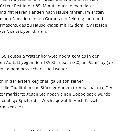
rücken: Erst in der 85. Minute musste man den
nd mit leeren Händen nach Hause fahren. Im ersten
 seinen Fans den ersten Grund zum Feiern geben und
Pirmasens, das zu Hause knapp mit 1:2 dem KSV Hessen
zwei Niederlagen starten.
er SC Teutonia Watzenborn-Steinberg geht es in der
en Auftakt gegen den TSV Steinbach (3:0) am Samstag (ab
mit einem hessischen Duell weiter.
ch in der ersten Regionalliga-Saison seiner
auf die Qualitäten von Stürmer Abdenour Amachaibou. Der
ter markierte gegen Steinbach einen Doppelpack, wurde
onalliga-Spieler der Woche gewählt. Auch Kassel
irmasens 2:1.