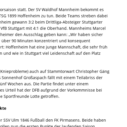
 Vorsaison statt. Der SV Waldhof Mannheim bekommt es
r TSG 1899 Hoffenheim zu tun. Beide Teams streben dabei
nheim gewann 3:2 beim Drittliga-Absteiger Stuttgarter
s VfB Stuttgart mit 4:1 die Oberhand. Mannheims Marcel
nheimer den Ausschlag geben kann: ,,Wir haben sicher
r über 90 Minuten konzentriert und konsequent
ert: Hoffenheim hat eine junge Mannschaft, die sehr früh
 und wie in Stuttgart viel Leidenschaft auf den Platz
 (Knieprobleme) auch auf Stammtorwart Christopher Gäng
G Sonnenhof Großaspach fällt mit einem Teilabriss der
fünf Wochen aus. Die Partie findet unter einem
ieses Urteil hat der DFB aufgrund der Vorkommnisse bei
ie Sportfreunde Lotte getroffen.
kte
r SSV Ulm 1846 Fußball den FK Pirmasens. Beide haben
wollen nun die ersten Punkte der laufenden Saison