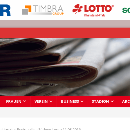
FRAUEN
VEREIN
BUSINESS
STADION
ARC
ation der Regionalliga Südwest vom 11.08.2016