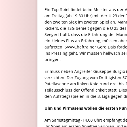
Ein Top-Spiel findet beim Meister aus der
am Freitag (ab 19.30 Uhr) mit der U 23 de
den zweiten Sieg im zweiten Spiel an. Man
Kickers, die TSG behielt gegen die U 23 de
Seegert hofft, dass die Erfahrung der Man
ein kleines Plus an Erfahrung, müssen abe
auftreten. SVW-Cheftrainer Gerd Dais ford
ins Pressing geht. Wir müssen hellwach sein
bringen.
Er muss neben Angreifer Giuseppe Burgio
verzichten. Der Zugang vom Drittligisten S
Patellasehne am linken Knie rund drei bis 
Teilausschluss der Öffentlichkeit statt. D
den Aufstiegsspielen in die 3. Liga gegen d
Ulm und Pirmasens wollen die ersten Pun
Am Samstagmittag (14.00 Uhr) empfängt de
ihr Spiel am ersten Spieltag verloren und 