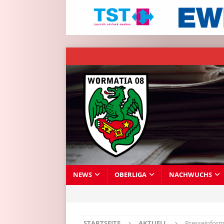
NEWS
OBERLIGA
NACHWUCHS
STARTSEITE
AKTUELL
Presseinform