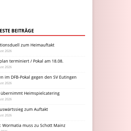
ESTE BEITRÄGE
itionsduell zum Heimauftakt
ust 2026
plan terminiert / Pokal am 18.08.
ust 2026
en im DFB-Pokal gegen den SV Eutingen
ust 2026
 übernimmt Heimspielcatering
ust 2026
Auswärtssieg zum Auftakt
ust 2026
l: Wormatia muss zu Schott Mainz