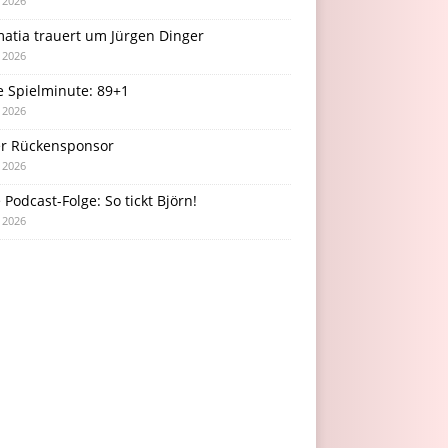
i 2026
atia trauert um Jürgen Dinger
i 2026
e Spielminute: 89+1
i 2026
r Rückensponsor
i 2026
Podcast-Folge: So tickt Björn!
i 2026