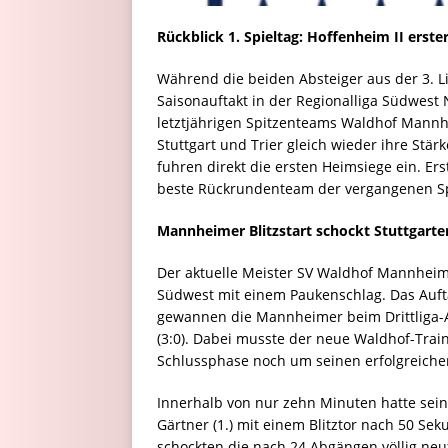
Rückblick 1.
Spieltag: Hoffenheim II erste
Während die beiden Absteiger aus der 3. Lig
Saisonauftakt in der Regionalliga Südwest
letztjährigen Spitzenteams Waldhof Mannh
Stuttgart und Trier gleich wieder ihre Stä
fuhren direkt die ersten Heimsiege ein. Ers
beste Rückrundenteam der vergangenen Spi
Mannheimer Blitzstart schockt Stuttgarte
Der aktuelle Meister SV Waldhof Mannheim 
Südwest mit einem Paukenschlag. Das Auft
gewannen die Mannheimer beim Drittliga-Ab
(3:0). Dabei musste der neue Waldhof-Trai
Schlussphase noch um seinen erfolgreiche
Innerhalb von nur zehn Minuten hatte sein
Gärtner (1.) mit einem Blitztor nach 50 Sek
schockten die nach 24 Abgängen völlig neu