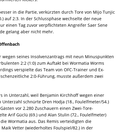
ser in die Partie, verkürzten durch Tore von Mijo Tunjic
70.) auf 2:3. In der Schlussphase wechselte der neue
ur einen Tag zuvor verpflichteten Angreifer Saer Sene
de gelang aber nicht mehr.
Offenbach
der wegen seines Insolvenzantrags mit neun Minuspunkten
turbulenten 2:2 (1:0) zum Auftakt bei Wormatia Worms
erdings verspielte das Team von OFC-Trainer und Ex-
wischenzeitliche 2:0-Führung, musste außerdem zwei
rs in Unterzahl, weil Benjamin Kirchhoff wegen einer
 Unterzahl schnürte Dren Hodja (18., Foulelfmeter/54.)
Gästen vor 2.280 Zuschauern einen Zwei-Tore-
te Arif Güclü (69.) und Alan Stulin (72., Foulelfmeter)
 die Wormatia aus. Das Remis verteidigten die
Maik Vetter (wiederholtes Foulspiel/82.) in der