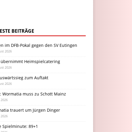
ESTE BEITRÄGE
en im DFB-Pokal gegen den SV Eutingen
ust 2026
 übernimmt Heimspielcatering
ust 2026
Auswärtssieg zum Auftakt
ust 2026
l: Wormatia muss zu Schott Mainz
i 2026
atia trauert um Jürgen Dinger
i 2026
e Spielminute: 89+1