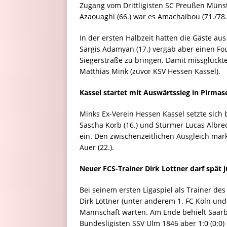
Zugang vom Drittligisten SC Preußen Münst
Azaouaghi (66.) war es Amachaibou (71./78.)
In der ersten Halbzeit hatten die Gäste au
Sargis Adamyan (17.) vergab aber einen Fo
Siegerstraße zu bringen. Damit missglückt
Matthias Mink (zuvor KSV Hessen Kassel).
Kassel startet mit Auswärtssieg in Pirmas
Minks Ex-Verein Hessen Kassel setzte sich b
Sascha Korb (16.) und Stürmer Lucas Albrech
ein. Den zwischenzeitlichen Ausgleich mar
Auer (22.).
Neuer FCS-Trainer Dirk Lottner darf spät 
Bei seinem ersten Ligaspiel als Trainer de
Dirk Lottner (unter anderem 1. FC Köln und
Mannschaft warten. Am Ende behielt Saar
Bundesligisten SSV Ulm 1846 aber 1:0 (0:0)