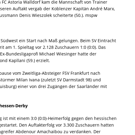
m FC Astoria Walldorf kam die Mannschaft von Trainer
sseren Auftakt vergab der Koblenzer Kapitän André Marx,
lussmann Denis Wieszolek scheiterte (50.). mspw
ga Südwest ein Start nach Maß gelungen. Beim SV Eintracht
it am 1. Spieltag vor 2.128 Zuschauern 1:0 (0:0). Das
Ex-Bundesligaprofi Michael Wiesinger hatte der
d Kapllani (59.) erzielt.
pause vom Zweitliga-Absteiger FSV Frankfurt nach
stürmer Milan Ivana (zuletzt SV Darmstadt 98) und
Duisburg) einer von drei Zugängen der Saarländer mit
lhessen-Derby
 ist mit einem 3:0 (0:0)-Heimerfolg gegen den hessischen
estartet. Den Auftakterfolg vor 3.300 Zuschauern hatten
Angreifer Abdenour Amachaibou zu verdanken. Der