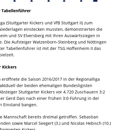
r Tabellenführer
a (Stuttgarter Kickers und VfB Stuttgart II) zum
 Niederlagen einstecken mussten, demonstrierten die
eim und SV Elversberg mit ihren Auswärtssiegen in
rke. Die Aufsteiger Watzenborn-Steinberg und Nöttingen
ter Tabellenführer ist mit der TSG Hoffenheim II das
elzeit.
r Kickers
eröffnete die Saison 2016/2017 in der Regionalliga
aktduell der beiden ehemaligen Bundesligisten
steiger Stuttgarter Kickers vor 4.720 Zuschauern 3:2
ner Gerd Dais nach einer frühen 3:0-Führung in der
n Einstand bangen.
e Mannschaft bereits dreimal getroffen. Sebastian
unden sowie Marcel Seegert (3.) und Nicolas Hebisch (10.)
formierten Kickers.