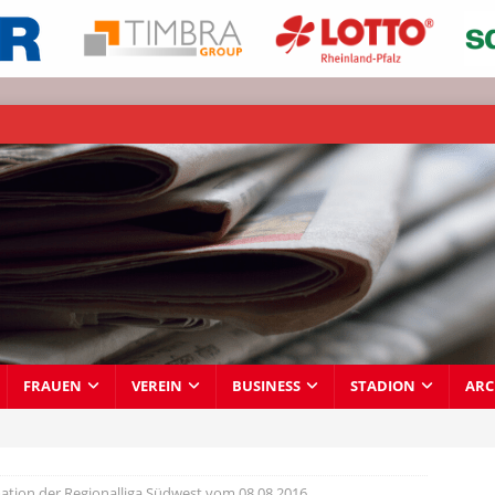
FRAUEN
VEREIN
BUSINESS
STADION
ARC
ation der Regionalliga Südwest vom 08.08.2016