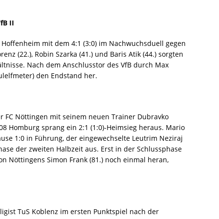
fB II
G Hoffenheim mit dem 4:1 (3:0) im Nachwuchsduell gegen
orenz (22.), Robin Szarka (41.) und Baris Atik (44.) sorgten
hältnisse. Nach dem Anschlusstor des VfB durch Max
Foulelfmeter) den Endstand her.
er FC Nöttingen mit seinem neuen Trainer Dubravko
 08 Homburg sprang ein 2:1 (1:0)-Heimsieg heraus. Mario
Pause 1:0 in Führung, der eingewechselte Leutrim Neziraj
ase der zweiten Halbzeit aus. Erst in der Schlussphase
on Nöttingens Simon Frank (81.) noch einmal heran,
igist TuS Koblenz im ersten Punktspiel nach der