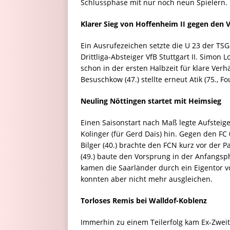
Schlussphase mit nur noch neun Spielern.
Klarer Sieg von Hoffenheim II gegen den V
Ein Ausrufezeichen setzte die U 23 der TS
Drittliga-Absteiger VfB Stuttgart II. Simon L
schon in der ersten Halbzeit für klare Ver
Besuschkow (47.) stellte erneut Atik (75., 
Neuling Nöttingen startet mit Heimsieg
Einen Saisonstart nach Maß legte Aufsteig
Kolinger (für Gerd Dais) hin. Gegen den FC
Bilger (40.) brachte den FCN kurz vor der 
(49.) baute den Vorsprung in der Anfangsph
kamen die Saarländer durch ein Eigentor v
konnten aber nicht mehr ausgleichen.
Torloses Remis bei Walldof-Koblenz
Immerhin zu einem Teilerfolg kam Ex-Zweitl