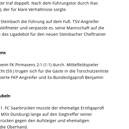
er traf doppelt. Nach dem Führungstor durch Ilias
, der für klare Verhältnisse sorgte.
s Steinbach die Führung auf dem Fuß. TSV-Angreifer
ulelfmeter und verpasste es, seine Mannschaft auf die
e das Ligadebüt für den neuen Steinbacher Cheftrainer
ens
eim FK Pirmasens 2:1 (1:1) durch. Mittelfeldspieler
t (59.) trugen sich für die Gäste in die Torschützenliste
kierte FKP-Angreifer und Ex-Bundesligaprofi Benjamin
jubeln
s 1. FC Saarbrücken musste der ehemalige Erstligaprofi
 MSV Duisburg) lange auf den Siegtreffer seiner
brücken gegen den Aufsteiger und ehemaligen
 die Oberhand.