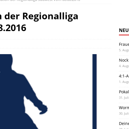
 der Regionalliga
8.2016
NEU
Frau
5. Aug
Nock
4. Aug
4:1-
1. Aug
Poka
31. Jul
Worm
30. Jul
Dein