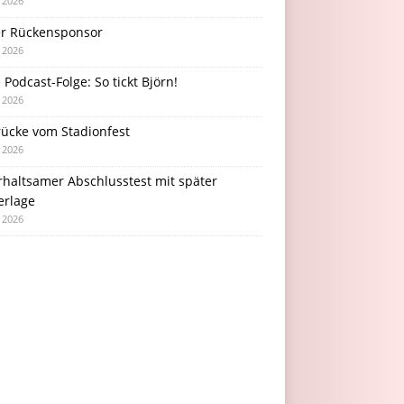
i 2026
r Rückensponsor
i 2026
Podcast-Folge: So tickt Björn!
i 2026
rücke vom Stadionfest
i 2026
rhaltsamer Abschlusstest mit später
erlage
i 2026