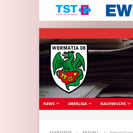
NEWS
OBERLIGA
NACHWUCHS
STARTSEITE
AKTUELL
Presseinform